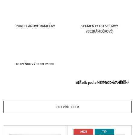
A
J
Í
PORCELÁNOVÉ RÁMEČKY
SEGMENTY DO SESTAVY
T
(BEZRÁMEČKOVÉ)
?
DOPLŇKOVÝ SORTIMENT
HLEDAT
Ř
Řadit podle:
NEJPRODÁVANĚJŠÍ
A
D
Z
O
E
P
OTEVŘÍT FILTR
N
O
R
Í
U
P
V
Č
AKCE
TIP
R
U