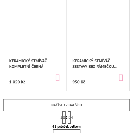
KERAMICKÝ STMÍVAČ
KERAMICKÝ STMÍVÁČ
KOMPLETNÍ ČERNÁ
SESTAVY BEZ RÁMEČKU
ČERNÁ
DO
DO
KOŠÍKU
KO
1 050 Kč
950 Kč
NAČÍST 12 DALŠÍCH
S
T
1
2
4
O
R
Á
41
položek celkem
V
N