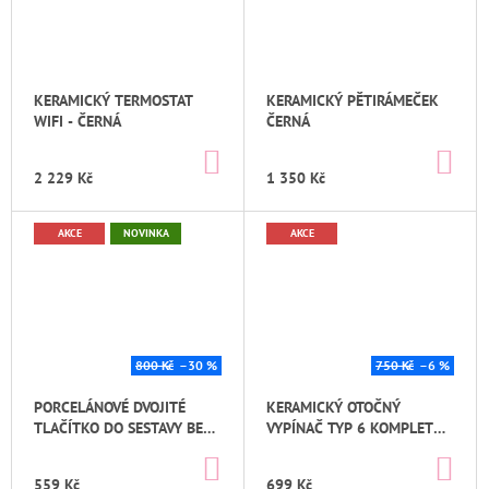
KERAMICKÝ TERMOSTAT
KERAMICKÝ PĚTIRÁMEČEK
WIFI - ČERNÁ
ČERNÁ
DO
DO
KOŠÍKU
KO
2 229 Kč
1 350 Kč
AKCE
NOVINKA
AKCE
800 Kč
–30 %
750 Kč
–6 %
PORCELÁNOVÉ DVOJITÉ
KERAMICKÝ OTOČNÝ
TLAČÍTKO DO SESTAVY BEZ
VYPÍNAČ TYP 6 KOMPLETNÍ
RÁMEČKU ČERNÁ
ČERNÁ BEZŠROUBKOVÝ
DO
DO
BEZŠROUBKOVÉ
KOŠÍKU
KO
559 Kč
699 Kč