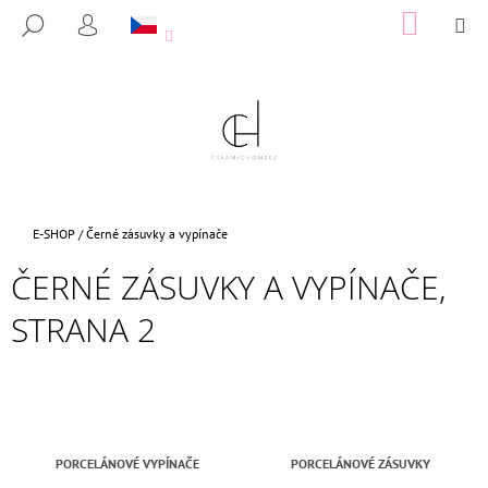
K
Přejít
NÁKUP
M
HLEDAT
na
KOŠÍK
O
PŘIHLÁŠENÍ
ZPĚT
ZPĚT
obsah
Š
Í
C
K
O
P
O
T
Domů
E-SHOP
/
Černé zásuvky a vypínače
Ř
ČERNÉ ZÁSUVKY A VYPÍNAČE
,
E
B
STRANA 2
U
J
E
T
E
PORCELÁNOVÉ VYPÍNAČE
PORCELÁNOVÉ ZÁSUVKY
N