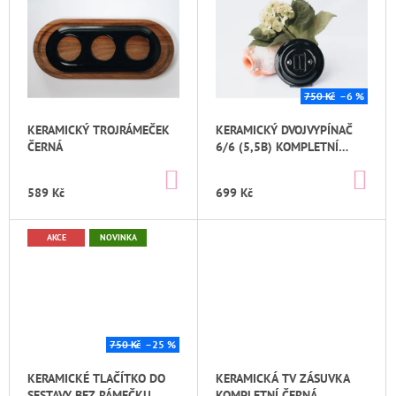
Ý
J
O
P
E
D
I
M
U
E
S
K
P
750 Kč
–6 %
KERAMICKÝ
T
R
ČTYŘRÁMEČEK
KERAMICKÝ TROJRÁMEČEK
KERAMICKÝ DVOJVYPÍNAČ
Ů
BÍLÁ
O
ČERNÁ
6/6 (5,5B) KOMPLETNÍ
809
D
ČERNÁ BEZŠROUBKOVÝ
Kč
DO
DO
U
KOŠÍKU
KO
589 Kč
699 Kč
K
T
AKCE
NOVINKA
Ů
750 Kč
–25 %
KERAMICKÉ TLAČÍTKO DO
KERAMICKÁ TV ZÁSUVKA
SESTAVY BEZ RÁMEČKU
KOMPLETNÍ ČERNÁ