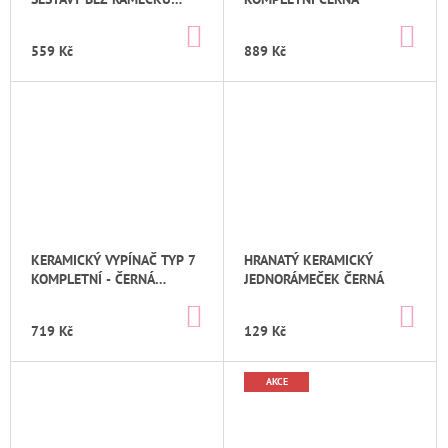
ČERNÁ BEZŠROUBKOVÉ
DO
DO
KOŠÍKU
KO
559 Kč
889 Kč
KERAMICKÝ VYPÍNAČ TYP 7
HRANATÝ KERAMICKÝ
KOMPLETNÍ - ČERNÁ
JEDNORÁMEČEK ČERNÁ
BEZŠROUBKOVÝ
DO
DO
KOŠÍKU
KO
719 Kč
129 Kč
AKCE