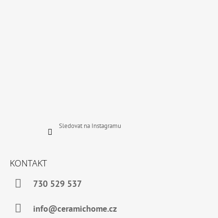
Í
Sledovat na Instagramu
KONTAKT
730 529 537
info@ceramichome.cz