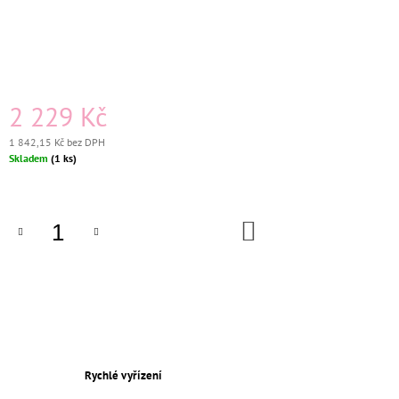
J
E
M
E
KERAMICKÁ
2 229 Kč
ZÁSUVKA
KOMPLETNÍ
1 842,15 Kč bez DPH
BÍLÁ
Měrná
Skladem
(1 ks)
BEZŠROUBKOVÁ
cena:
659
Kč
Původně:
DO
699
KOŠÍKU
Kč
Rychlé vyřízení