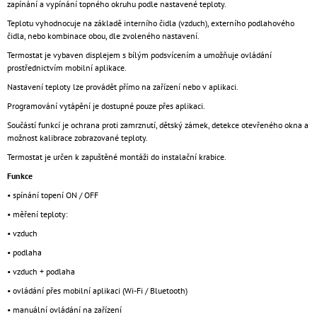
zapínání a vypínání topného okruhu podle nastavené teploty.
Teplotu vyhodnocuje na základě interního čidla (vzduch), externího podlahového
čidla, nebo kombinace obou, dle zvoleného nastavení.
Termostat je vybaven displejem s bílým podsvícením a umožňuje ovládání
prostřednictvím mobilní aplikace.
Nastavení teploty lze provádět přímo na zařízení nebo v aplikaci.
Programování vytápění je dostupné pouze přes aplikaci.
Součástí funkcí je ochrana proti zamrznutí, dětský zámek, detekce otevřeného okna a
možnost kalibrace zobrazované teploty.
Termostat je určen k zapuštěné montáži do instalační krabice.
Funkce
• spínání topení ON / OFF
• měření teploty:
• vzduch
• podlaha
• vzduch + podlaha
• ovládání přes mobilní aplikaci (Wi-Fi / Bluetooth)
• manuální ovládání na zařízení