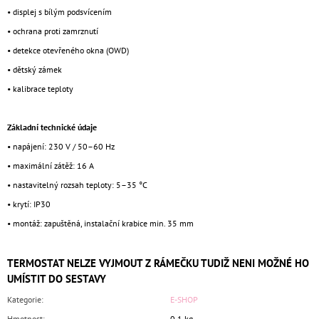
• displej s bílým podsvícením
• ochrana proti zamrznutí
• detekce otevřeného okna (OWD)
• dětský zámek
• kalibrace teploty
Základní technické údaje
• napájení: 230 V / 50–60 Hz
• maximální zátěž: 16 A
• nastavitelný rozsah teploty: 5–35 °C
• krytí: IP30
• montáž: zapuštěná, instalační krabice min. 35 mm
TERMOSTAT NELZE VYJMOUT Z RÁMEČKU TUDIŽ NENI MOŽNÉ HO
UMÍSTIT DO SESTAVY
Kategorie
:
E-SHOP
Hmotnost
:
0.1 kg