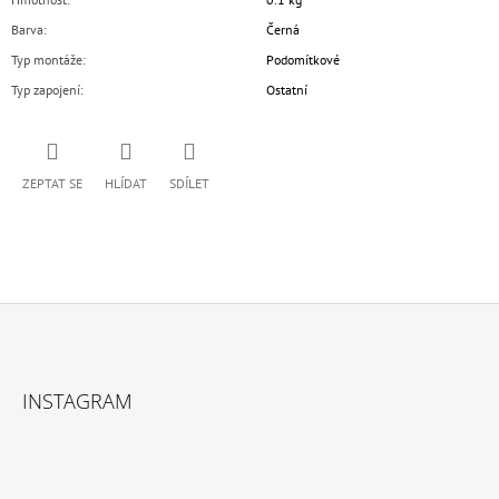
Barva
:
Černá
Typ montáže
:
Podomítkové
Typ zapojení
:
Ostatní
ZEPTAT SE
HLÍDAT
SDÍLET
Z
Á
INSTAGRAM
P
A
T