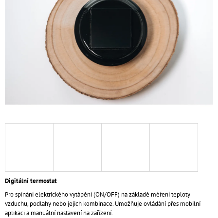
5
A
hvězdiček.
J
Í
T
?
HLEDAT
D
O
P
O
Digitální termostat
R
Pro spínání elektrického vytápění (ON/OFF) na základě měření teploty
U
vzduchu, podlahy nebo jejich kombinace. Umožňuje ovládání přes mobilní
Č
aplikaci a manuální nastavení na zařízení.
U