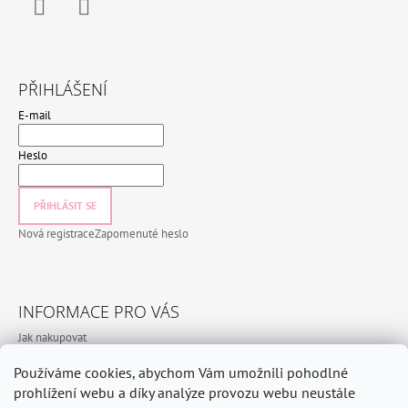
Facebook
Instagram
PŘIHLÁŠENÍ
E-mail
Heslo
PŘIHLÁSIT SE
Nová registrace
Zapomenuté heslo
INFORMACE PRO VÁS
Jak nakupovat
Obchodní podmínky
Používáme cookies, abychom Vám umožnili pohodlné
Podmínky ochrany osobních údajů
prohlížení webu a díky analýze provozu webu neustále