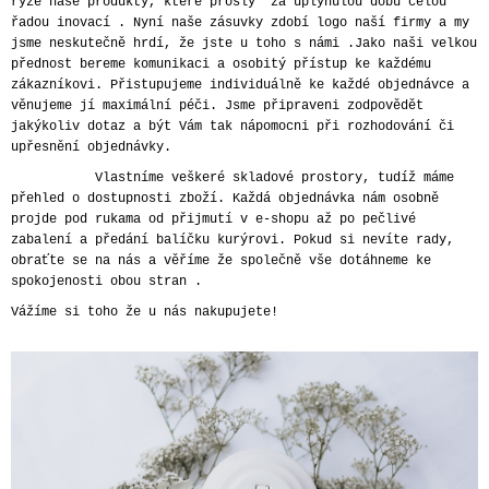
ryze naše produkty, které prošly za uplynulou dobu celou
A
řadou inovací . Nyní naše zásuvky zdobí logo naší firmy a my
jsme neskutečně hrdí, že jste u toho s námi .Jako naši velkou
J
přednost bereme komunikaci a osobitý přístup ke každému
Í
zákazníkovi. Přistupujeme individuálně ke každé objednávce a
T
věnujeme jí maximální péči. Jsme připraveni zodpovědět
jakýkoliv dotaz a být Vám tak nápomocni při rozhodování či
?
upřesnění objednávky.
Vlastníme veškeré skladové prostory, tudíž máme
přehled o dostupnosti zboží. Každá objednávka nám osobně
projde pod rukama od přijmutí v e-shopu až po pečlivé
zabalení a předání balíčku kurýrovi. Pokud si nevíte rady,
HLEDAT
obraťte se na nás a věříme že společně vše dotáhneme ke
spokojenosti obou stran .
Vážíme si toho že u nás nakupujete!
D
O
P
O
R
U
Č
U