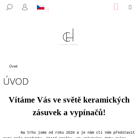
K
Přejít
NÁKUP
M
HLEDAT
na
KOŠÍK
O
PŘIHLÁŠENÍ
ZPĚT
ZPĚT
obsah
Š
Í
C
K
O
P
O
T
Domů
Úvod
Ř
ÚVOD
E
B
U
Vítáme Vás ve světě keramických
J
zásuvek a vypínačů!
E
T
E
Na trhu jsme od roku 2020 a je nám ctí Vám představit
N