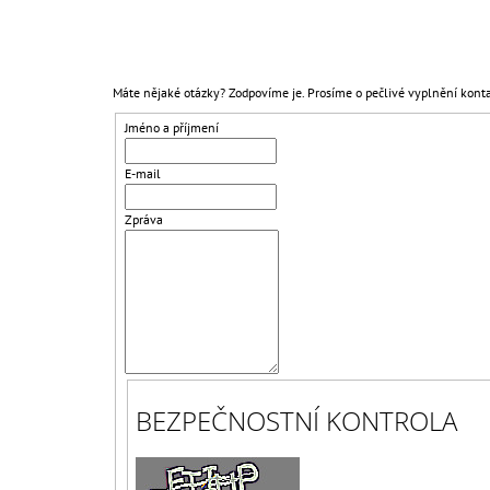
BEZŠROUBKOVÁ
659 Kč
Původně:
750 Kč
Máte nějaké otázky? Zodpovíme je. Prosíme o pečlivé vyplnění konta
Jméno a příjmení
E-mail
Zpráva
BEZPEČNOSTNÍ KONTROLA