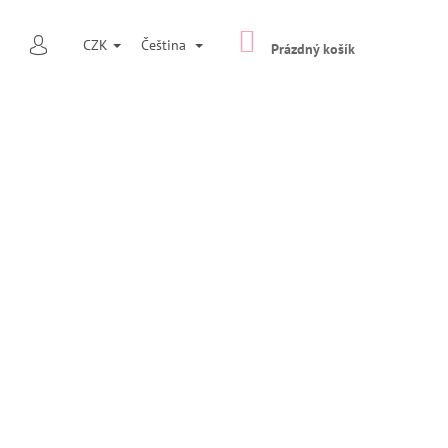
NÁKUPNÍ
HLEDAT
CZK
Čeština
KOŠÍK
Prázdný košík
PŘIHLÁŠENÍ
Následující
NAČ TYP 7 ŠIROKÁ