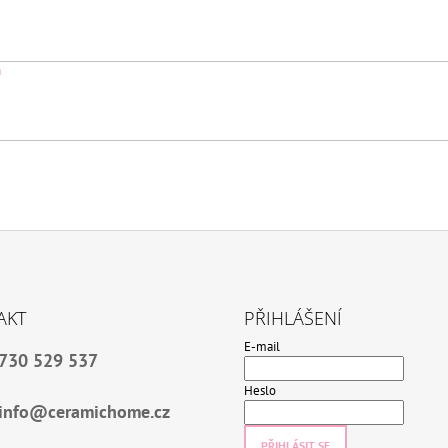
ů
AKT
PŘIHLÁŠENÍ
E-mail
730 529 537
Heslo
info@ceramichome.cz
PŘIHLÁSIT SE