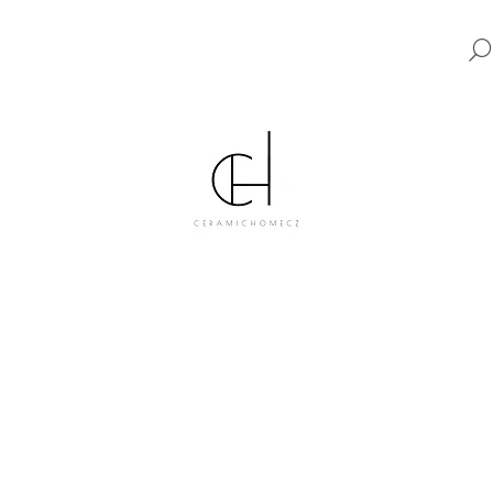
CO POTŘEBUJETE NAJÍT?
HLEDAT
DOPORUČUJEME
KERAMICKÝ VYPÍNAČ TYP 6 KOMPLETNÍ
KERAMICKÝ VYPÍ