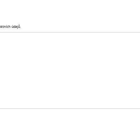
ČERNÁ BEZŠROUBKOVÝ
KLAPKA KOMPLE
699 Kč
699 Kč
Původně:
750 Kč
Původně:
750 Kč
ktních údajů.