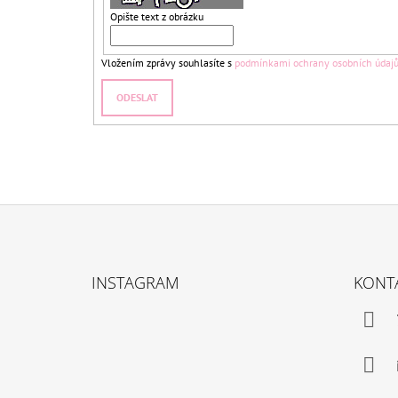
Opište text z obrázku
Vložením zprávy souhlasíte s
podmínkami ochrany osobních údaj
ODESLAT
Z
Á
INSTAGRAM
KONT
P
A
T
Í