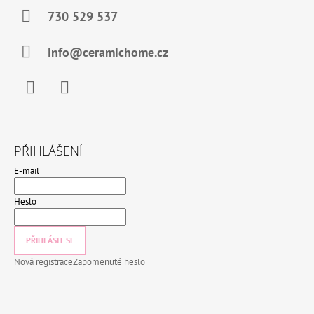
730 529 537
info@ceramichome.cz
Facebook
Instagram
PŘIHLÁŠENÍ
E-mail
Heslo
PŘIHLÁSIT SE
Nová registrace
Zapomenuté heslo