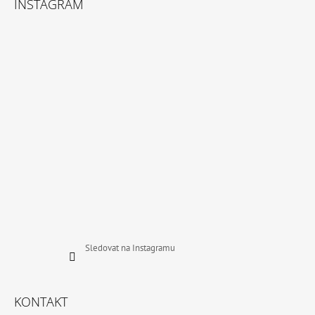
INSTAGRAM
P
A
T
Í
Sledovat na Instagramu
KONTAKT