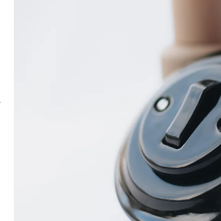
ČERNÁ BEZŠROUBKOVÝ
KLAPKA KOMPLE
699 Kč
699 Kč
Původně:
750 Kč
Původně:
750 Kč
.