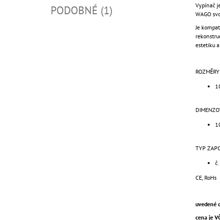
Vypínač j
PODOBNÉ (1)
WAGO svor
Je kompat
rekonstruo
estetiku 
ROZMĚRY
1
DIMENZO
1
TYP ZAPO
č.
CE, RoHs
uvedené c
cena je 