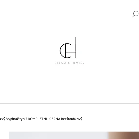
CO POTŘEBUJETE NAJÍT?
HLEDAT
DOPORUČUJEME
cký Vypínač typ 7 KOMPLETNÍ - ČERNÁ bezšroubkový
KERAMICKÝ VYPÍNAČ TYP 6 KOMPLETNÍ
KERAMICKÝ VYPÍ