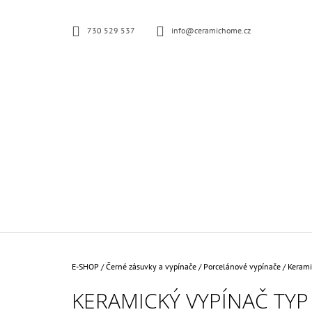
K
Přejít
na
O
ZPĚT
ZPĚT
730 529 537
info@ceramichome.cz
obsah
Š
DO
DO
OBCHODU
OBCHODU
Í
K
Domů
E-SHOP
/
Černé zásuvky a vypínače
/
Porcelánové vypínače
/
Kerami
KERAMICKÝ VYPÍNAČ TYP
KERAMICKÁ ZÁSUVKA KOMPLETNÍ ČERNÁ