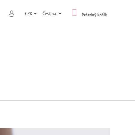
NÁKUPNÍ
HLEDAT
CZK
Čeština
KOŠÍK
Prázdný košík
PŘIHLÁŠENÍ
Následující
NAČ TYP 7 ŠIROKÁ