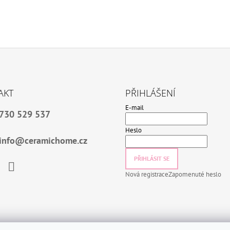
AKT
PŘIHLÁŠENÍ
E-mail
730 529 537
Heslo
info@ceramichome.cz
PŘIHLÁSIT SE
Nová registrace
Zapomenuté heslo
book
Instagram