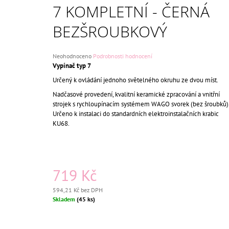
BEZŠROUBKOVÁ
7 KOMPLETNÍ - ČERNÁ
659 Kč
Původně:
750 Kč
BEZŠROUBKOVÝ
Průměrné
Neohodnoceno
Podrobnosti hodnocení
hodnocení
Vypínač typ 7
produktu
Určený k ovládání jednoho světelného okruhu ze dvou míst.
je
0,0
Nadčasové provedení, kvalitní keramické zpracování a vnitřní
z
strojek s rychloupínacím systémem WAGO svorek (bez šroubků)
5
Určeno k instalaci do standardních elektroinstalačních krabic
hvězdiček.
KU68.
719 Kč
594,21 Kč bez DPH
Měrná
Skladem
(45 ks)
cena: