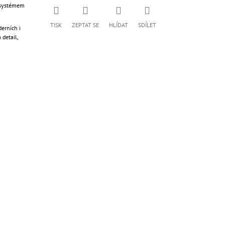
m systémem
TISK
ZEPTAT SE
HLÍDAT
SDÍLET
erních i
 detail,