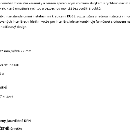
e vyroben z kvalitní keramiky a osazen spolehlivým vnitřním strojkem s rychloupínací
ek, který umožňuje rychlou a bezpečnou montáž bez použití šroubků.
ibilní se standardními instalačními krabicemi KU68, což zajišťuje snadnou instalaci v mod
vaných interiérech. Ideální volba pro interiéry, kde se kombinuje funkčnost s důrazem na
a nadčasový design.
02 mm, výška 22 mm
VANÝ PROUD
0 A
JENÍ
 7 křížový
eny jsou včetně DPH
VČETNĚ rámečku