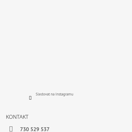
A
T
Í
Sledovat na Instagramu
KONTAKT
730 529 537