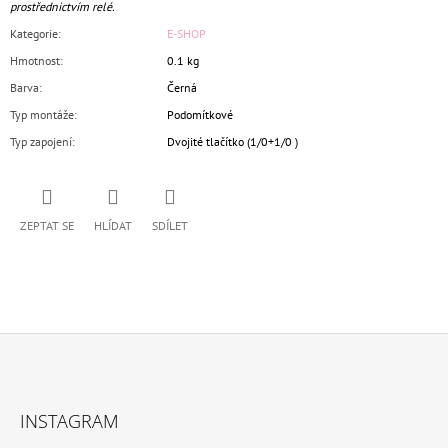
prostřednictvím relé.
Kategorie
:
E-SHOP
Hmotnost
:
0.1 kg
Barva
:
Černá
Typ montáže
:
Podomítkové
Typ zapojení
:
Dvojité tlačítko (1/0+1/0 )
ZEPTAT SE
HLÍDAT
SDÍLET
Z
Á
INSTAGRAM
P