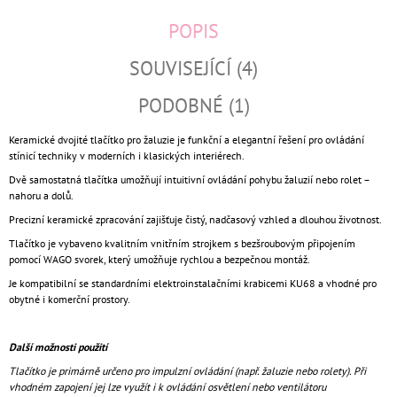
POPIS
SOUVISEJÍCÍ (4)
PODOBNÉ (1)
Keramické dvojité tlačítko pro žaluzie je funkční a elegantní řešení pro ovládání
stínicí techniky v moderních i klasických interiérech.
Dvě samostatná tlačítka umožňují intuitivní ovládání pohybu žaluzií nebo rolet –
nahoru a dolů.
Precizní keramické zpracování zajišťuje čistý, nadčasový vzhled a dlouhou životnost.
Tlačítko je vybaveno kvalitním vnitřním strojkem s bezšroubovým připojením
pomocí WAGO svorek, který umožňuje rychlou a bezpečnou montáž.
Je kompatibilní se standardními elektroinstalačními krabicemi KU68 a vhodné pro
obytné i komerční prostory.
Další možnosti použití
Tlačítko je primárně určeno pro impulzní ovládání (např. žaluzie nebo rolety). Při
vhodném zapojení jej lze využít i k ovládání osvětlení nebo ventilátoru