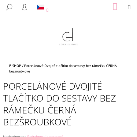
K
Přejít
NÁKUP
M
HLEDAT
na
KOŠÍK
O
PŘIHLÁŠENÍ
ZPĚT
ZPĚT
obsah
Š
Í
C
K
O
P
O
T
Domů
E-SHOP
/
Porcelánové Dvojité tlačítko do sestavy bez rámečku ČERNÁ
Ř
bezšroubkové
E
PORCELÁNOVÉ DVOJITÉ
B
TLAČÍTKO DO SESTAVY BEZ
U
J
RÁMEČKU ČERNÁ
E
BEZŠROUBKOVÉ
T
E
N
Průměrné
Neohodnoceno
Podrobnosti hodnocení