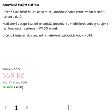
J
Keramické dvojité tlačítko
E
Určené k ovládání žaluzií nebo rolet, umožňující samostatné ovládání směru
M
nahoru a dolů.
E
Nadčasový design, kvalitní keramické provedení a vnitřní bezšroubový strojek s
rychloupínacím systémem WAGO svorek.
KERAMICKÁ
TV
Určeno k instalaci do standardních elektroinstalačních krabic KU68.
ZÁSUVKA
KOMPLETNÍ
ČERNÁ
889
Kč
800 Kč
–30 %
559 Kč
461,98 Kč bez DPH
Měrná
Skladem
(32 ks)
cena:
DO
KOŠÍKU