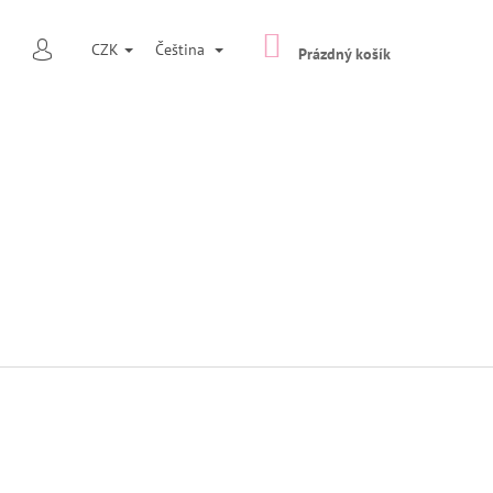
NÁKUPNÍ
HLEDAT
CZK
Čeština
KOŠÍK
Prázdný košík
PŘIHLÁŠENÍ
Následující
NAČ TYP 7 ŠIROKÁ