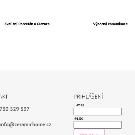
K
Y
V
Ý
P
Kvalitní Porcelán a Glazura
Výborná komunikace
I
S
U
AKT
PŘIHLÁŠENÍ
E-mail
730 529 537
Heslo
info@ceramichome.cz
PŘIHLÁSIT SE