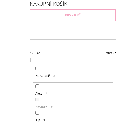
S
BEZŠROUBKOVÁ
NÁKUPNÍ KOŠÍK
T
659 Kč
Původně:
750 Kč
R
0
KS /
0 KČ
A
N
N
I
Í
P
629
Kč
989
Kč
A
N
E
Na skladě
5
L
Akce
4
Novinka
0
Tip
1