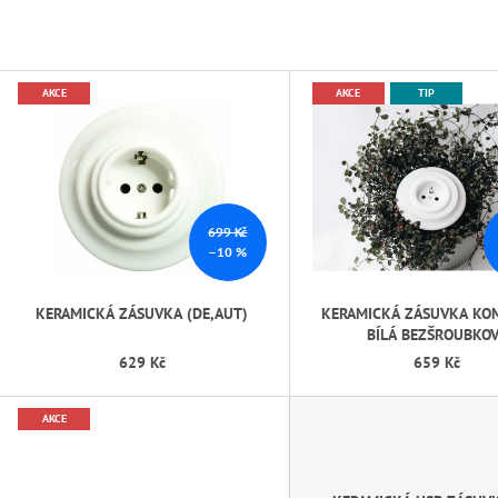
ČERNÁ BEZŠROUBKOVÝ
KLAPKA KOMPLE
699 Kč
699 Kč
Původně:
750 Kč
Původně:
750 Kč
V
AKCE
AKCE
TIP
Ý
P
S
P
699 Kč
R
–10 %
O
D
KERAMICKÁ ZÁSUVKA (DE,AUT)
KERAMICKÁ ZÁSUVKA KO
BÍLÁ BEZŠROUBKO
U
629 Kč
659 Kč
K
T
AKCE
Ů