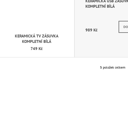
KERAMICKÁ USB ZÁSUV
KOMPLETNÍ BÍLÁ
DO
989 Kč
KERAMICKÁ TV ZÁSUVKA
KOMPLETNÍ BÍLÁ
749 Kč
5
položek celkem
O
V
L
Á
D
A
C
Í
P
R
V