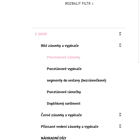
ROZBALIT FILTR
K
Přeskočit
E-SHOP
A
kategorie
T
Bílé zásuvky a vypínače
E
G
Porcelánové zásuvky
O
R
Porcelánové vypínače
I
E
segmenty do sestavy (bezrámečkové)
Porcelánové rámečky
Doplňkový sortiment
Černé zásuvky a vypínače
Přiznané vedení zásuvky a vypínače
NÁHRADNÍ DÍLY