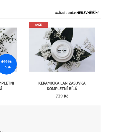
TNÍ ČERNÁ
Ř
Řadit podle:
NEJLEVNĚJŠÍ
A
Z
AKCE
E
N
Í
P
R
699 Kč
–5 %
O
D
MPLETNÍ
KERAMICKÁ LAN ZÁSUVKA
U
VÁ
KOMPLETNÍ BÍLÁ
K
739 Kč
T
Ů