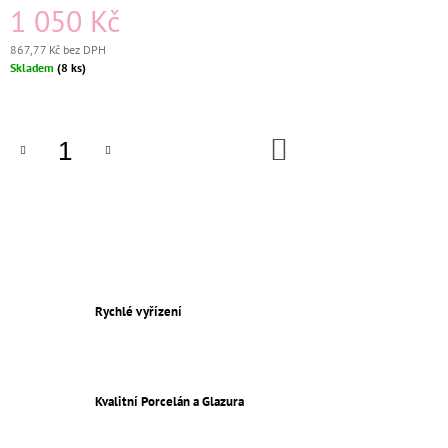
1 050 Kč
J
E
867,77 Kč bez DPH
M
Měrná
Skladem
(8 ks)
E
cena:
KERAMICKÝ
ČTYŘRÁMEČEK
DO
BÍLÁ
KOŠÍKU
809
Kč
Rychlé vyřízení
Kvalitní Porcelán a Glazura