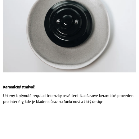
z
A
5
J
hvězdiček.
Í
T
?
HLEDAT
Keramický stmívač
Určený k plynulé regulaci intenzity osvětlení. Nadčasové keramické provedení
D
pro interiéry, kde je kladen důraz na funkčnost a čistý design.
O
P
O
R
U
Č
U