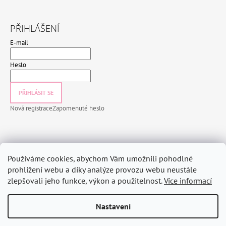
PŘIHLÁŠENÍ
E-mail
Heslo
PŘIHLÁSIT SE
Nová registrace
Zapomenuté heslo
INFORMACE PRO VÁS
Používáme cookies, abychom Vám umožnili pohodlné
Jak nakupovat
prohlížení webu a díky analýze provozu webu neustále
zlepšovali jeho funkce, výkon a použitelnost.
Více informací
Obchodní podmínky
Podmínky ochrany osobních údajů
Nastavení