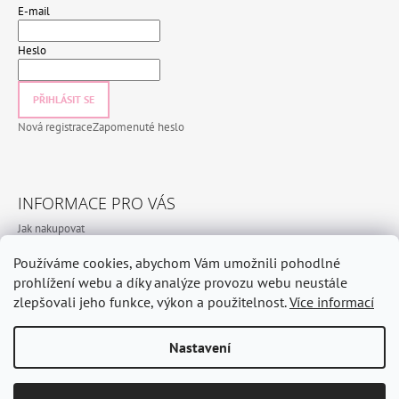
E-mail
Heslo
PŘIHLÁSIT SE
Nová registrace
Zapomenuté heslo
INFORMACE PRO VÁS
Jak nakupovat
Obchodní podmínky
Používáme cookies, abychom Vám umožnili pohodlné
Podmínky ochrany osobních údajů
prohlížení webu a díky analýze provozu webu neustále
zlepšovali jeho funkce, výkon a použitelnost.
Více informací
Nastavení
© 2026 CeramicHomeCZ. Všechna práva vyhrazena.
Vytvořil Shoptet
Odstoupit od smlouvy