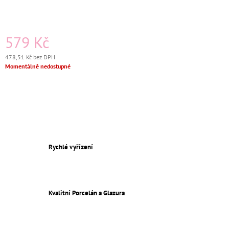
J
E
M
E
579 Kč
478,51 Kč bez DPH
KERAMICKÝ
Měrná
Momentálně nedostupné
VYPÍNAČ
cena:
TYP
6
KOMPLETNÍ
ČERNÁ
BEZŠROUBKOVÝ
699
Kč
Původně:
Rychlé vyřízení
750
Kč
Kvalitní Porcelán a Glazura