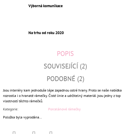
Výborná komunikace
Na trhu od roku 2020
POPIS
SOUVISEJÍCÍ (2)
PODOBNÉ (2)
Jsou interiéry kam jednoduše lépe zapadnou ostré hrany. Proto se naše nabídka
rozrostla i o hranaté rámečky. Čisté linie a udržitelný materiál jsou jedny z top
vlastností těchto rámečků.
Kategorie
:
Porcelánové rámečky
Položka byla vyprodána…