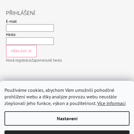
PŘIHLÁŠENÍ
E-mail
Heslo
PŘIHLÁSIT SE
Nová registrace
Zapomenuté heslo
INFORMACE PRO VÁS
Používáme cookies, abychom Vám umožnili pohodlné
Jak nakupovat
prohlížení webu a díky analýze provozu webu neustále
zlepšovali jeho funkce, výkon a použitelnost.
Více informací
Obchodní podmínky
Podmínky ochrany osobních údajů
Nastavení