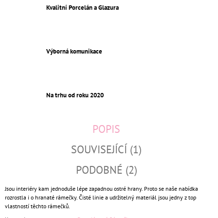
Kvalitní Porcelán a Glazura
Výborná komunikace
Na trhu od roku 2020
POPIS
SOUVISEJÍCÍ (1)
PODOBNÉ (2)
Jsou interiéry kam jednoduše lépe zapadnou ostré hrany. Proto se naše nabídka
rozrostla i o hranaté rámečky. Čisté linie a udržitelný materiál jsou jedny z top
vlastností těchto rámečků.