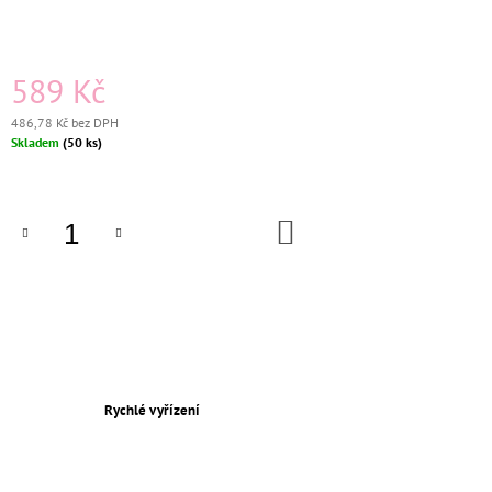
J
E
M
E
589 Kč
486,78 Kč bez DPH
KERAMICKÝ
Měrná
Skladem
(50 ks)
VYPÍNAČ
cena:
TYP
7
ŠIROKÁ
KLAPKA
DO
KOŠÍKU
KOMPLETNÍ
ČERNÁ
699
Kč
Původně:
750
Kč
Rychlé vyřízení