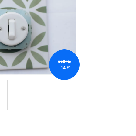
TNÍ ČERNÁ
650 Kč
–14 %