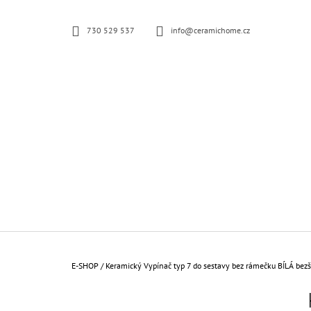
K
Přejít
na
O
ZPĚT
ZPĚT
730 529 537
info@ceramichome.cz
obsah
Š
DO
DO
OBCHODU
OBCHODU
Í
K
Domů
E-SHOP
/
Keramický Vypínač typ 7 do sestavy bez rámečku BÍLÁ bez
P
O
KERAMICKÁ ZÁSUVKA KOMPLETNÍ ČERNÁ