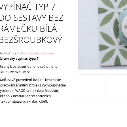
ČERNÁ BEZŠROUBKOVÝ
KLAPKA KOMPLE
VYPÍNAČ TYP 7
699 Kč
699 Kč
Původně:
750 Kč
Původně:
750 Kč
DO SESTAVY BEZ
RÁMEČKU BÍLÁ
BEZŠROUBKOVÝ
Průměrné
Neohodnoceno
Podrobnosti hodnocení
odnocení
Keramický vypínač typu 7
roduktu
Určený k ovládání jednoho světelného
e
okruhu ze dvou míst.
,0
Nadčasové provedení, kvalitní keramické
5
zpracování a vnitřní strojek s rychloupínacím
vězdiček.
systémem WAGO svorek (bez šroubků).
Určeno k instalaci do standardních
elektroinstalačních krabic KU68.