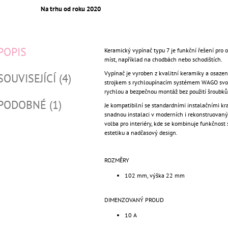
Na trhu od roku 2020
POPIS
Keramický vypínač typu 7 je funkční řešení pro o
míst, například na chodbách nebo schodištích.
Vypínač je vyroben z kvalitní keramiky a osaze
SOUVISEJÍCÍ (4)
strojkem s rychloupínacím systémem WAGO svor
rychlou a bezpečnou montáž bez použití šroubků
PODOBNÉ (1)
Je kompatibilní se standardními instalačními kra
snadnou instalaci v moderních i rekonstruovanýc
volba pro interiéry, kde se kombinuje funkčnost 
estetiku a nadčasový design.
ROZMĚRY
102 mm, výška 22 mm
DIMENZOVANÝ PROUD
10 A