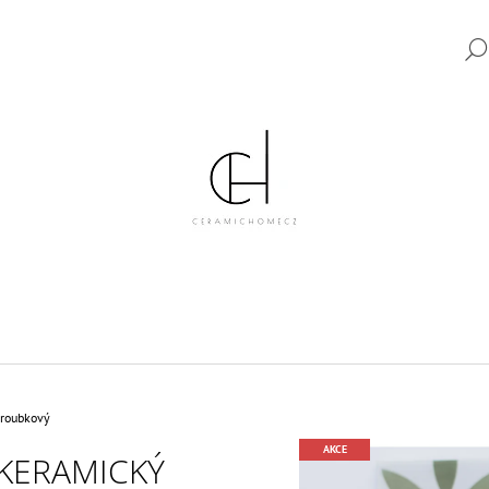
CO POTŘEBUJETE NAJÍT?
HLEDAT
DOPORUČUJEME
šroubkový
AKCE
KERAMICKÝ
KERAMICKÝ VYPÍNAČ TYP 6 KOMPLETNÍ
KERAMICKÝ VYPÍ