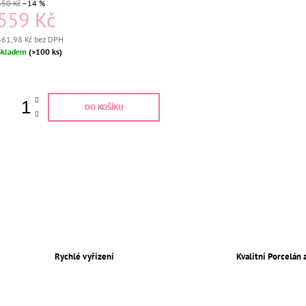
650 Kč
–14 %
559 Kč
461,98 Kč bez DPH
Měrná
Skladem
(>100 ks)
ena:
DO KOŠÍKU
Rychlé vyřízení
Kvalitní Porcelán 