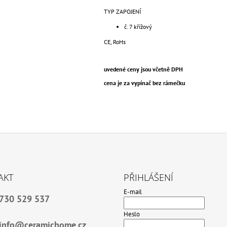
TYP ZAPOJENÍ
č. 7 křížový
CE, RoHs
uvedené ceny jsou včetně DPH
cena je za vypínač bez rámečku
AKT
PŘIHLÁŠENÍ
E-mail
730 529 537
Heslo
info@ceramichome.cz