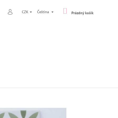
NÁKUPNÍ
HLEDAT
CZK
Čeština
KOŠÍK
Prázdný košík
PŘIHLÁŠENÍ
Následující
NAČ TYP 7 ŠIROKÁ