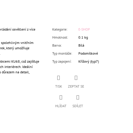
vládání osvětlení z více
Kategorie
:
E-SHOP
Hmotnost
:
0.1 kg
n spolehlivým vnitřním
Barva
:
Bílá
ek, který umožňuje
.
Typ montáže
:
Podomítkové
bicemi KU68, což zajišťuje
Typ zapojení
:
Křížový (typ7)
h interiérech. Ideální
s důrazem na detail,
TISK
ZEPTAT SE
HLÍDAT
SDÍLET