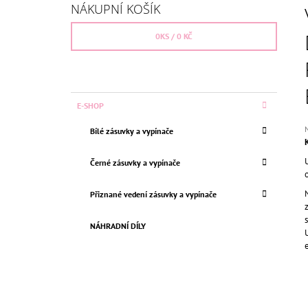
S
BEZŠROUBKOVÁ
NÁKUPNÍ KOŠÍK
T
659 Kč
Původně:
750 Kč
R
0
KS /
0 KČ
A
N
N
K
Přeskočit
E-SHOP
Í
A
kategorie
T
P
Bílé zásuvky a vypínače
E
h
A
G
p
N
O
Černé zásuvky a vypínače
j
R
E
0
I
z
Přiznané vedení zásuvky a vypínače
L
E
h
NÁHRADNÍ DÍLY