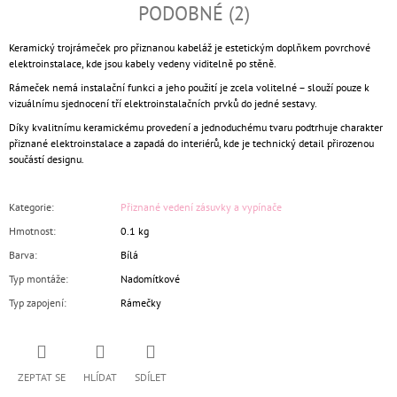
PODOBNÉ (2)
Keramický trojrámeček pro přiznanou kabeláž je estetickým doplňkem povrchové
elektroinstalace, kde jsou kabely vedeny viditelně po stěně.
Rámeček nemá instalační funkci a jeho použití je zcela volitelné – slouží pouze k
vizuálnímu sjednocení tří elektroinstalačních prvků do jedné sestavy.
Díky kvalitnímu keramickému provedení a jednoduchému tvaru podtrhuje charakter
přiznané elektroinstalace a zapadá do interiérů, kde je technický detail přirozenou
součástí designu.
Kategorie
:
Přiznané vedení zásuvky a vypínače
Hmotnost
:
0.1 kg
Barva
:
Bílá
Typ montáže
:
Nadomítkové
Typ zapojení
:
Rámečky
ZEPTAT SE
HLÍDAT
SDÍLET