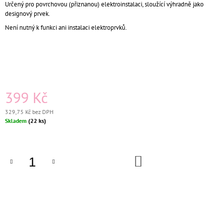
Určený pro povrchovou (přiznanou) elektroinstalaci, sloužící výhradně jako
J
designový prvek.
E
M
Není nutný k funkci ani instalaci elektroprvků.
E
KERAMICKÝ
TERMOSTAT
WIFI
-
ČERNÁ
399 Kč
2
329,75 Kč bez DPH
229
Měrná
Skladem
(22 ks)
Kč
cena:
DO
KOŠÍKU