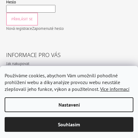
Heslo
PŘIHLÁSIT SE
Nová registrace
Zapomenuté heslo
INFORMACE PRO VÁS
Jak nakupovat
Obchodní podmínky
Používáme cookies, abychom Vám umožnili pohodlné
Podmínky ochrany osobních údajů
prohlížení webu a díky analýze provozu webu neustále
zlepšovali jeho funkce, výkon a použitelnost.
Více informací
Nastavení
© 2026 CeramicHomeCZ. Všechna práva vyhrazena.
Vytvořil Shoptet
Odstoupit od smlouvy
Souhlasím