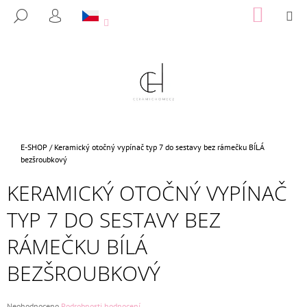
K
Přejít
NÁKUP
M
HLEDAT
na
KOŠÍK
O
PŘIHLÁŠENÍ
ZPĚT
ZPĚT
obsah
Š
Í
C
K
O
P
O
T
Domů
E-SHOP
/
Keramický otočný vypínač typ 7 do sestavy bez rámečku BÍLÁ
Ř
bezšroubkový
E
KERAMICKÝ OTOČNÝ VYPÍNAČ
B
TYP 7 DO SESTAVY BEZ
U
J
RÁMEČKU BÍLÁ
E
BEZŠROUBKOVÝ
T
E
N
Průměrné
Neohodnoceno
Podrobnosti hodnocení