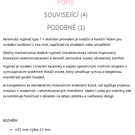
POPIS
SOUVISEJÍCÍ (4)
PODOBNÉ (1)
Keramický vypínač typu 7 v otočném provedení je tradiční a funkční řešení pro
ovládání osvětlení z více míst, například na chodbách nebo schodištích.
Otočný mechanismus dodává vypínači charakteristický vzhled inspirovaný
klasickými elektroinstalacemi a zároveň zachovává vysoký uživatelský komfort.
Vypínač je vyroben z kvalitní keramiky a osazen spolehlivým vnitřním strojkem s
rychloupínacím systémem WAGO svorek, který umožňuje rychlou a bezpečnou
montáž bez použití šroubků.
Je kompatibilní se standardními instalačními krabicemi KU68, což zajišťuje snadnou
instalaci v moderních i rekonstruovaných interiérech. Ideální volba pro interiéry, kde
se kombinuje funkčnost s důrazem na detail, estetiku a nadčasový design.
ROZMĚRY
102 mm, výška 22 mm