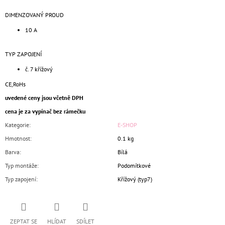
DIMENZOVANÝ PROUD
10 A
TYP ZAPOJENÍ
č. 7 křížový
CE,RoHs
uvedené ceny jsou včetně DPH
cena je za vypínač bez rámečku
Kategorie
:
E-SHOP
Hmotnost
:
0.1 kg
Barva
:
Bílá
Typ montáže
:
Podomítkové
Typ zapojení
:
Křížový (typ7)
ZEPTAT SE
HLÍDAT
SDÍLET