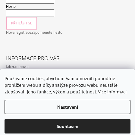
Heslo
PŘIHLÁSIT SE
Nová registrace
Zapomenuté heslo
INFORMACE PRO VÁS
Jak nakupovat
Obchodní podmínky
Používáme cookies, abychom Vám umožnili pohodlné
Podmínky ochrany osobních údajů
prohlížení webu a díky analýze provozu webu neustále
zlepšovali jeho funkce, výkon a použitelnost.
Více informací
Nastavení
© 2026 CeramicHomeCZ. Všechna práva vyhrazena.
Vytvořil Shoptet
Odstoupit od smlouvy
Souhlasím