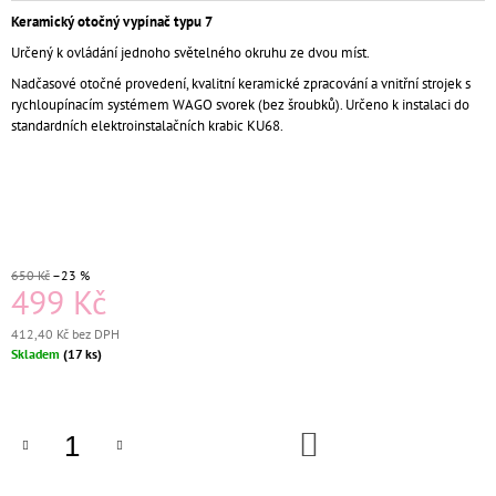
J
Keramický otočný vypínač typu 7
E
Určený k ovládání jednoho světelného okruhu ze dvou míst.
M
E
Nadčasové otočné provedení, kvalitní keramické zpracování a vnitřní strojek s
rychloupínacím systémem WAGO svorek (bez šroubků). Určeno k instalaci do
standardních elektroinstalačních krabic KU68.
KERAMICKÁ
ZÁSUVKA
KOMPLETNÍ
BÍLÁ
BEZŠROUBKOVÁ
659
Kč
Původně:
650 Kč
–23 %
499 Kč
699
Kč
412,40 Kč bez DPH
Měrná
Skladem
(17 ks)
cena:
DO
KOŠÍKU