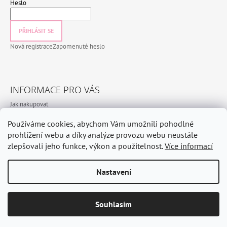
Heslo
PŘIHLÁSIT SE
Nová registrace
Zapomenuté heslo
INFORMACE PRO VÁS
Jak nakupovat
Obchodní podmínky
Používáme cookies, abychom Vám umožnili pohodlné
Podmínky ochrany osobních údajů
prohlížení webu a díky analýze provozu webu neustále
zlepšovali jeho funkce, výkon a použitelnost.
Více informací
Nastavení
© 2026 CeramicHomeCZ. Všechna práva vyhrazena.
Vytvořil Shoptet
Odstoupit od smlouvy
Souhlasím