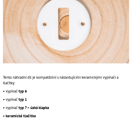
5
A
hvězdiček.
J
Í
T
?
HLEDAT
Tento náhradní díl je kompatibilní s následujícími keramickými vypínači a
tlačítky:
D
• vypínač
typ 6
O
• vypínač
typ 1
P
• vypínač
typ 7 – úzká klapka
O
R
•
keramické tlačítko
U
Č
U