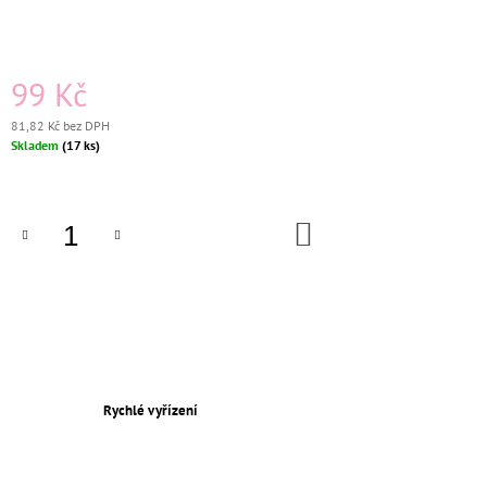
J
E
M
E
99 Kč
81,82 Kč bez DPH
KERAMICKÁ
Měrná
ZÁSUVKA
Skladem
(17 ks)
KOMPLETNÍ
cena:
ČERNÁ
BEZŠROUBKOVÁ
DO
659
KOŠÍKU
Kč
Původně:
750
Kč
Rychlé vyřízení