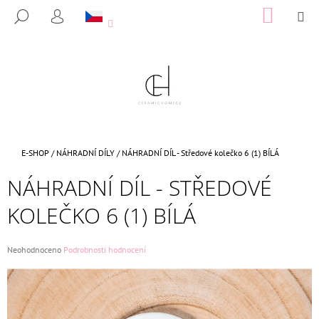
K
Přejít
NÁKUP
M
HLEDAT
na
KOŠÍK
O
PŘIHLÁŠENÍ
ZPĚT
ZPĚT
obsah
Š
Í
C
K
O
P
O
T
Domů
E-SHOP
/
NÁHRADNÍ DÍLY
/
NÁHRADNÍ DÍL - Středové kolečko 6 (1) BÍLÁ
Ř
NÁHRADNÍ DÍL - STŘEDOVÉ
E
B
KOLEČKO 6 (1) BÍLÁ
U
J
Průměrné
Neohodnoceno
Podrobnosti hodnocení
E
hodnocení
produktu
T
je
E
0,0
N
z