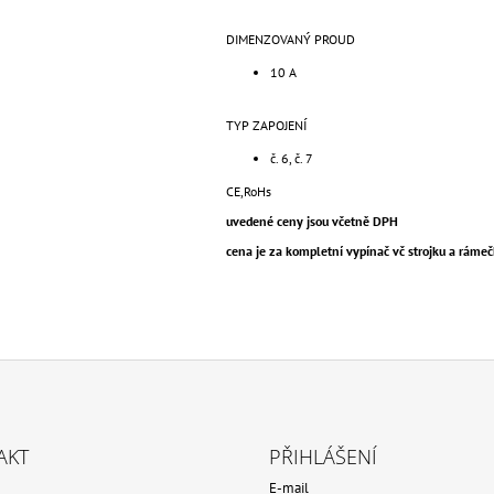
DIMENZOVANÝ PROUD
10 A
TYP ZAPOJENÍ
č. 6, č. 7
CE,RoHs
uvedené ceny jsou včetně DPH
cena je za kompletní vypínač vč strojku a ráme
AKT
PŘIHLÁŠENÍ
E-mail