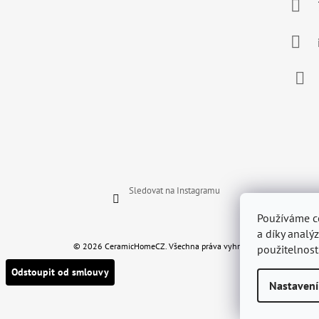
A
T
Í
Face
Sledovat na Instagramu
Používáme c
a díky analý
© 2026 CeramicHomeCZ. Všechna práva vyhrazena.
použitelnost
Odstoupit od smlouvy
Nastavení