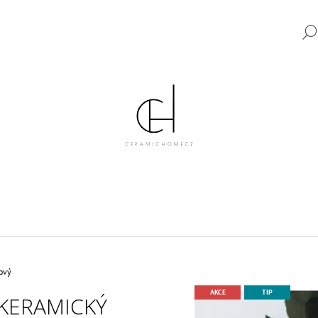
CO POTŘEBUJETE NAJÍT?
HLEDAT
DOPORUČUJEME
ový
AKCE
TIP
KERAMICKÝ
KERAMICKÝ VYPÍNAČ TYP 6 KOMPLETNÍ
KERAMICKÝ VYPÍ