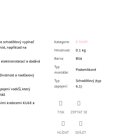
e schodišťový vypínač
Kategorie
:
E-SHOP
íst, například na
Hmotnost
:
0.1 kg
Barva
:
Bílá
elektroinstalací a dodává
Typ
Podomítkové
montáže
:
 životnost a nadčasový
Typ
Schodišťový (typ
zapojení
:
6,1)
ojení vodičů, který
táž.
čními krabicemi KU68 a
TISK
ZEPTAT SE
HLÍDAT
SDÍLET