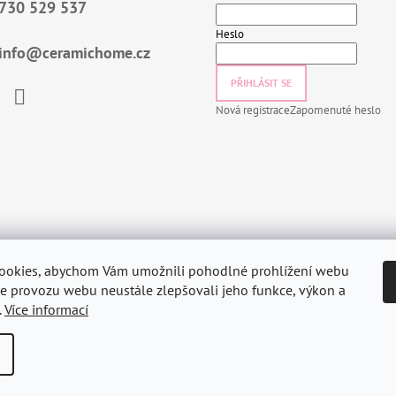
730 529 537
Heslo
info@ceramichome.cz
PŘIHLÁSIT SE
Nová registrace
Zapomenuté heslo
book
Instagram
ookies, abychom Vám umožnili pohodlné prohlížení webu
ze provozu webu neustále zlepšovali jeho funkce, výkon a
.
Více informací