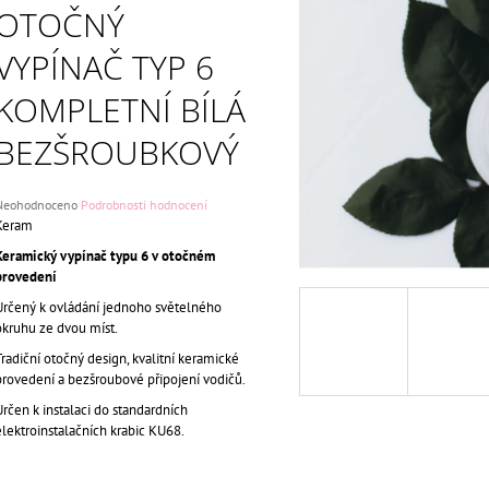
ČERNÁ BEZŠROUBKOVÝ
KLAPKA KOMPLE
OTOČNÝ
699 Kč
699 Kč
Původně:
750 Kč
Původně:
750 Kč
VYPÍNAČ TYP 6
KOMPLETNÍ BÍLÁ
BEZŠROUBKOVÝ
Průměrné
Neohodnoceno
Podrobnosti hodnocení
odnocení
Keram
roduktu
Keramický vypínač typu 6 v otočném
e
provedení
,0
Určený k ovládání jednoho světelného
5
okruhu ze dvou míst.
vězdiček.
Tradiční otočný design, kvalitní keramické
provedení a bezšroubové připojení vodičů.
Určen k instalaci do standardních
elektroinstalačních krabic KU68.