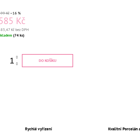
699 Kč
–16 %
585 Kč
483,47 Kč bez DPH
Měrná
Skladem
(74 ks)
ena:
DO KOŠÍKU
Rychlé vyřízení
Kvalitní Porcelán 