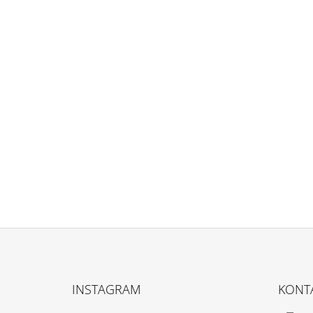
Z
Á
INSTAGRAM
KONT
P