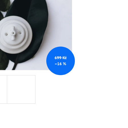
TNÍ ČERNÁ
699 Kč
–16 %