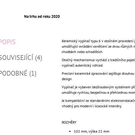
Na trhu od roku 2020
POPIS
Keramický vypínač typu 6 v otočném provedení j
umožňující ovládání osvětlení ze dvou různých m
chodbách nebo schodištích.
SOUVISEJÍCÍ (4)
Otočný mechanismus vychází z tradičního pojetí 
vypínači autentický vzhled.
PODOBNÉ (1)
Precizní keramické zpracování zajišťuje dlouhou
design.
Vypínač je vybaven bezšroubovým systémem přip
umožňuje rychlou, bezpečnou a přehlednou mon
Je kompatibilní se standardními elektroinstala
vhodný pro moderní i klasické interiéry.
ROZMĚRY
102 mm, výška 22 mm