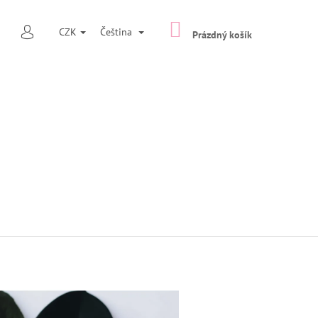
NÁKUPNÍ
HLEDAT
CZK
Čeština
KOŠÍK
Prázdný košík
PŘIHLÁŠENÍ
Následující
NAČ TYP 7 ŠIROKÁ