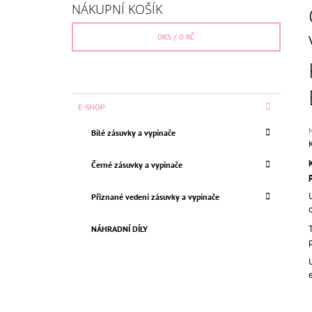
S
BEZŠROUBKOVÁ
NÁKUPNÍ KOŠÍK
T
659 Kč
Původně:
750 Kč
R
0
KS /
0 KČ
A
N
N
K
Přeskočit
E-SHOP
Í
A
kategorie
T
P
Bílé zásuvky a vypínače
E
h
A
G
p
N
O
Černé zásuvky a vypínače
j
R
E
0
I
z
Přiznané vedení zásuvky a vypínače
L
E
h
NÁHRADNÍ DÍLY