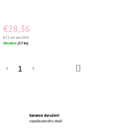
M
E
PORCELÁNOVÁ
€28,36
ZÁSUVKA
DO
€23,44 bez DPH
SESTAVY
Jednotková
Skladem
(57 ks)
BEZ
cena:
RÁMEČKU
BÍLÁ
€21,56
DO
Pôvodne:
KOŠÍKA
€26
Garance doručení
nepoškozeného zboží