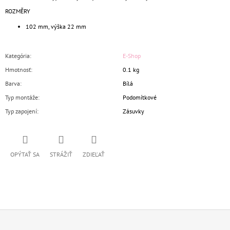
ROZMĚRY
102 mm, výška 22 mm
Kategória
:
E-Shop
Hmotnosť
:
0.1 kg
Barva
:
Bílá
Typ montáže
:
Podomítkové
Typ zapojení
:
Zásuvky
OPÝTAŤ SA
STRÁŽIŤ
ZDIEĽAŤ