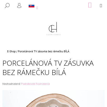
K
Prejsť
NÁKUP
M
HĽADAŤ
na
KOŠÍK
O
PRIHLÁSENIE
SPÄŤ
SPÄŤ
obsah
Š
Í
Č
K
O
P
O
T
Domov
E-Shop
/
Porcelánová TV zásuvka bez rámečku BÍLÁ
R
PORCELÁNOVÁ TV ZÁSUVKA
E
B
BEZ RÁMEČKU BÍLÁ
U
J
Priemerné
Neohodnotené
Podrobnosti hodnotenia
E
hodnotenie
produktu
T
je
E
0,0
N
z