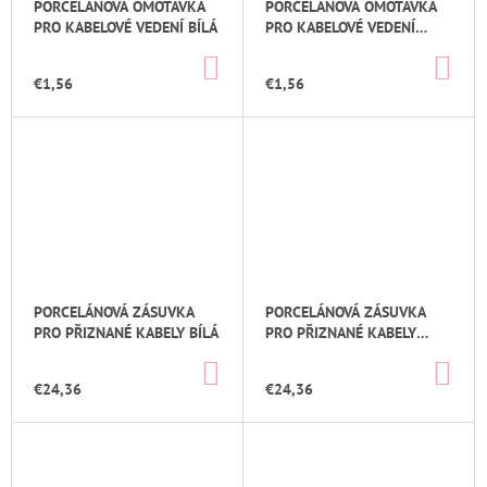
PORCELÁNOVÁ OMOTÁVKA
PORCELÁNOVÁ OMOTÁVKA
T
O
M
PRO KABELOVÉ VEDENÍ BÍLÁ
PRO KABELOVÉ VEDENÍ
E
O
D
ČERNÁ
DO
DO
V
U
KOŠÍKA
KOŠ
€1,56
€1,56
PORCELÁNOVÁ
K
ZÁSUVKA
DO
T
SESTAVY
O
BEZ
RÁMEČKU
V
BÍLÁ
€21,56
Pôvodne:
€26
PORCELÁNOVÁ ZÁSUVKA
PORCELÁNOVÁ ZÁSUVKA
PRO PŘIZNANÉ KABELY BÍLÁ
PRO PŘIZNANÉ KABELY
ČERNÁ
DO
DO
KOŠÍKA
KOŠ
€24,36
€24,36