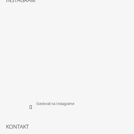
P
Ä
T
I
E
Sledovať na Instagrame
KONTAKT