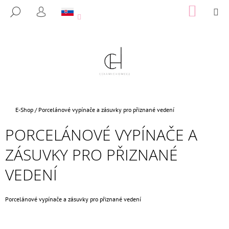
K
Prejsť
NÁKUP
M
HĽADAŤ
na
KOŠÍK
O
PRIHLÁSENIE
SPÄŤ
SPÄŤ
obsah
Š
Í
Č
K
O
P
O
T
Domov
E-Shop
/
Porcelánové vypínače a zásuvky pro přiznané vedení
R
PORCELÁNOVÉ VYPÍNAČE A
E
B
ZÁSUVKY PRO PŘIZNANÉ
U
VEDENÍ
J
E
T
Porcelánové vypínače a zásuvky pro přiznané vedení
E
N