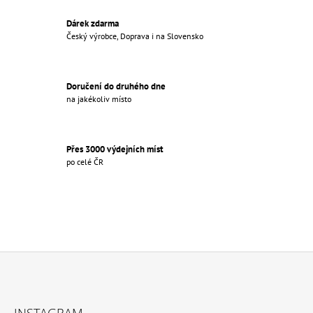
R
V
Dárek zdarma
K
Český výrobce, Doprava i na Slovensko
Y
V
Ý
Doručení do druhého dne
P
na jakékoliv místo
I
S
U
Přes 3000 výdejních míst
po celé ČR
Z
Á
INSTAGRAM