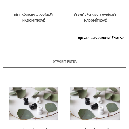
Á
J
BÍLÉ ZÁSUVKY A VYPÍNAČE
ČERNÉ ZÁSUVKY A VYPÍNAČE
S
NADOMÍTKOVÉ
NADOMÍTKOVÉ
Ť
R
?
Radiť podľa:
ODPORÚČAME
A
D
E
OTVORIŤ FILTER
N
HĽADAŤ
I
E
V
P
Ý
O
R
D
P
P
O
I
O
D
S
R
U
Ú
P
Č
K
R
A