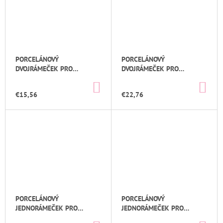
PORCELÁNOVÝ
PORCELÁNOVÝ
DVOJRÁMEČEK PRO
DVOJRÁMEČEK PRO
PŘIZNANÉ KABELY BÍLÁ
PŘIZNANÉ KABELY ČERNÁ
DO
DO
KOŠÍKA
KOŠ
€15,56
€22,76
PORCELÁNOVÝ
PORCELÁNOVÝ
JEDNORÁMEČEK PRO
JEDNORÁMEČEK PRO
PŘIZNANÉ KABELY BÍLÁ
PŘIZNANÉ KABELY ČERNÁ