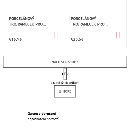
PORCELÁNOVÝ
PORCELÁNOVÝ
TROJRÁMEČEK PRO
TROJRÁMEČEK PRO
PŘIZNANÉ KABELY BÍLÁ
PŘIZNANÉ KABELY ČERNÁ
DO
DO
KOŠÍKA
KOŠ
€15,96
€23,56
NAČÍTAŤ ĎALŠIE 4
S
T
1
2
O
R
Á
16
položiek celkom
V
N
L
K
HORE
Á
O
D
V
A
A
N
C
I
Garance doručení
I
E
nepoškozeného zboží
E
P