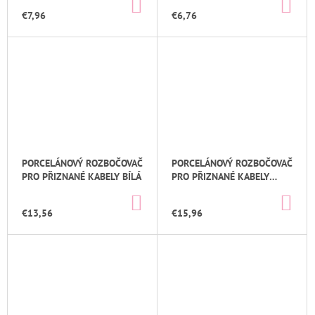
DO
DO
KOŠÍKA
KOŠ
€7,96
€6,76
PORCELÁNOVÝ ROZBOČOVAČ
PORCELÁNOVÝ ROZBOČOVAČ
PRO PŘIZNANÉ KABELY BÍLÁ
PRO PŘIZNANÉ KABELY
ČERNÁ
DO
DO
KOŠÍKA
KOŠ
€13,56
€15,96