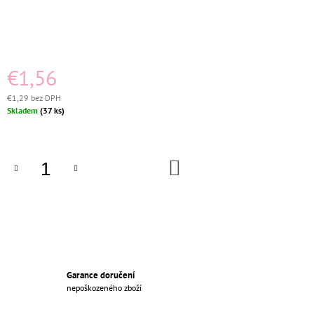
M
E
PORCELÁNOVÁ
ZÁSUVKA
€1,56
KOMPLETNÍ
ČERNÁ
€1,29 bez DPH
€26,36
Jednotková
Skladem
(37 ks)
Pôvodne:
cena:
€30
DO
KOŠÍKA
Garance doručení
nepoškozeného zboží