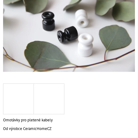
z
Á
5
J
hviezdičiek.
S
Ť
?
HĽADAŤ
O
D
P
O
R
Omotávky pro pletené kabely
Ú
Od výrobce CeramicHomeCZ
Č
A