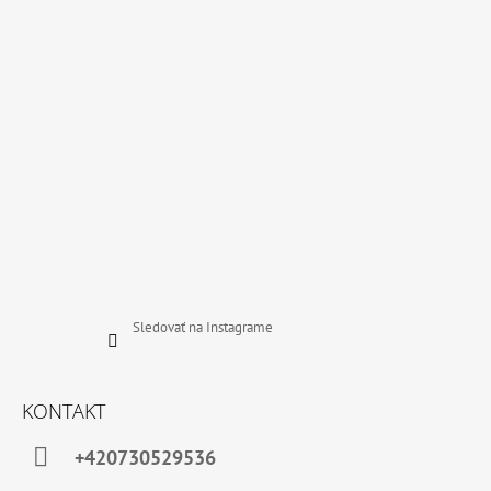
T
I
E
Sledovať na Instagrame
KONTAKT
+420730529536