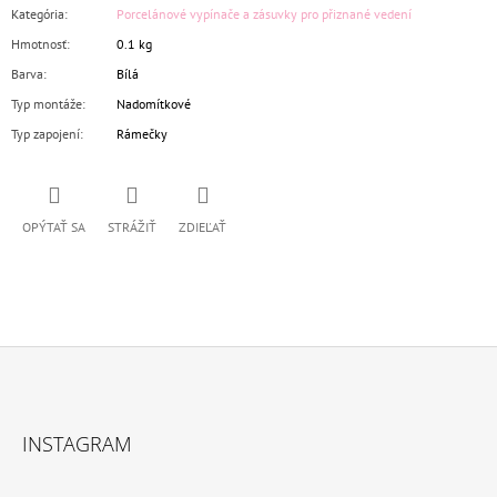
Kategória
:
Porcelánové vypínače a zásuvky pro přiznané vedení
Hmotnosť
:
0.1 kg
Barva
:
Bílá
Typ montáže
:
Nadomítkové
Typ zapojení
:
Rámečky
OPÝTAŤ SA
STRÁŽIŤ
ZDIEĽAŤ
Z
Á
INSTAGRAM
P
Ä