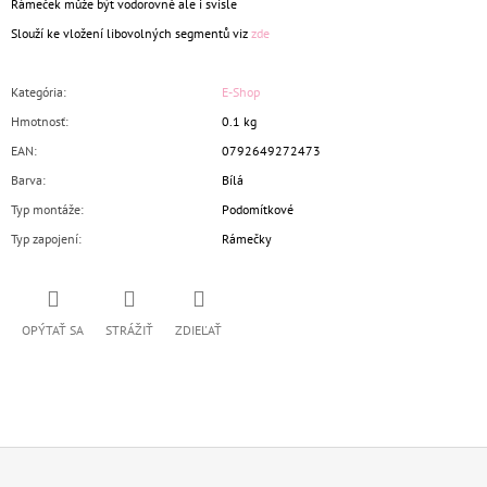
Rámeček může být vodorovně ale i svisle
Slouží ke vložení libovolných segmentů viz
zde
Kategória
:
E-Shop
Hmotnosť
:
0.1 kg
EAN
:
0792649272473
Barva
:
Bílá
Typ montáže
:
Podomítkové
Typ zapojení
:
Rámečky
OPÝTAŤ SA
STRÁŽIŤ
ZDIEĽAŤ