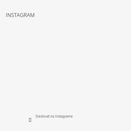
Z
Á
INSTAGRAM
P
Ä
T
I
E
Sledovať na Instagrame