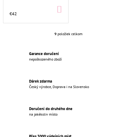
DO
KOŠÍKA
€42
9
položiek celkom
O
V
L
Á
Garance doručení
D
nepoškozeného zboží
A
C
I
Dárek zdarma
E
Český výrobce, Doprava i na Slovensko
P
R
V
K
Doručení do druhého dne
Y
na jakékoliv místo
V
Ý
P
I
Přes 3000 výdejních míst