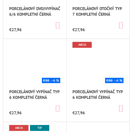
M
PORCELÁNOVÝ DVOJVYPÍNAČ
PORCELÁNOVÝ OTOČNÝ TYP
E
6/6 KOMPLETNÍ ČERNÁ
7 KOMPLETNÍ ČERNÁ
DO
DO
PORCELÁNOVÁ
KOŠÍKA
KOŠ
ZÁSUVKA
€27,96
€27,96
KOMPLETNÍ
ČERNÁ
AKCIA
€26,36
Pôvodne:
€30
€30
–6 %
€30
–6 %
PORCELÁNOVÝ VYPÍNAČ TYP
PORCELÁNOVÝ VYPÍNAČ TYP
6 KOMPLETNÍ ČERNÁ
6 KOMPLETNÍ ČERNÁ
DO
DO
KOŠÍKA
KOŠ
€27,96
€27,96
AKCIA
TIP