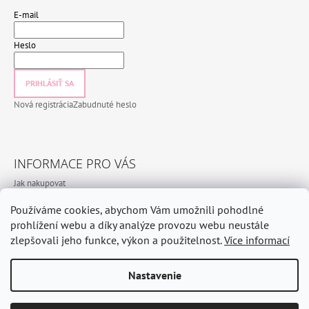
E-mail
Heslo
PRIHLÁSIŤ SA
Nová registrácia
Zabudnuté heslo
INFORMACE PRO VÁS
Jak nakupovat
Obchodní podmínky
Používáme cookies, abychom Vám umožnili pohodlné
Podmínky ochrany osobních údajů
prohlížení webu a díky analýze provozu webu neustále
zlepšovali jeho funkce, výkon a použitelnost.
Více informací
Nastavenie
© 2026 CeramicHomeCZ. Všetky práva vyhradené.
Vytvoril Shoptet
Odstúpiť od zmluvy