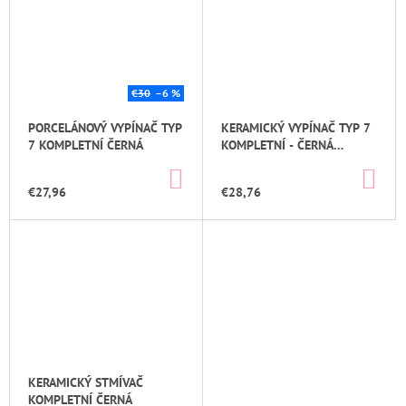
€30
–6 %
PORCELÁNOVÝ VYPÍNAČ TYP
KERAMICKÝ VYPÍNAČ TYP 7
7 KOMPLETNÍ ČERNÁ
KOMPLETNÍ - ČERNÁ
BEZŠROUBKOVÝ
DO
DO
KOŠÍKA
KOŠ
€27,96
€28,76
KERAMICKÝ STMÍVAČ
KOMPLETNÍ ČERNÁ