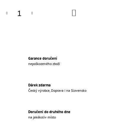
M
E
DO
KOŠÍKA
PORCELÁNOVÁ
TV
ZÁSUVKA
KOMPLETNÍ
ČERNÁ
€35,56
Garance doručení
nepoškozeného zboží
Dárek zdarma
Český výrobce, Doprava i na Slovensko
Doručení do druhého dne
na jakékoliv místo