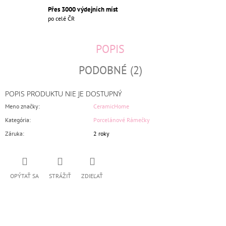
Přes 3000 výdejních míst
po celé ČR
POPIS
PODOBNÉ (2)
POPIS PRODUKTU NIE JE DOSTUPNÝ
Meno značky
:
CeramicHome
Kategória
:
Porcelánové Rámečky
Záruka
:
2 roky
OPÝTAŤ SA
STRÁŽIŤ
ZDIEĽAŤ