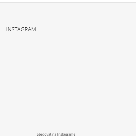
Z
Á
INSTAGRAM
P
Ä
T
I
E
Sledovať na Instagrame