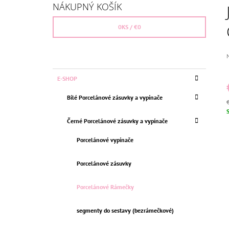
Č
ČERNÁ
NÁKUPNÝ KOŠÍK
N
€26,36
Pôvodne:
€30
Ý
0
KS /
€0
P
A
P
h
N
K
Preskočiť
p
E-SHOP
E
A
kategórie
j
T
L
0
Bílé Porcelánové zásuvky a vypínače
E
z
G
J
Ó
h
c
Černé Porcelánové zásuvky a vypínače
R
I
Porcelánové vypínače
E
Porcelánové zásuvky
Porcelánové Rámečky
segmenty do sestavy (bezrámečkové)