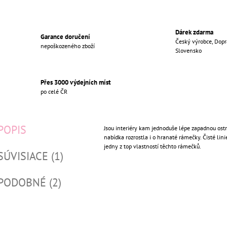
Dárek zdarma
Garance doručení
Český výrobce, Dopr
nepoškozeného zboží
Slovensko
Přes 3000 výdejních míst
po celé ČR
POPIS
Jsou interiéry kam jednoduše lépe zapadnou ostr
nabídka rozrostla i o hranaté rámečky. Čisté lini
jedny z top vlastností těchto rámečků.
SÚVISIACE (1)
PODOBNÉ (2)