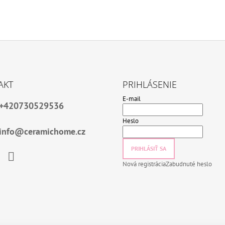
AKT
PRIHLÁSENIE
E-mail
+420730529536
Heslo
info@ceramichome.cz
PRIHLÁSIŤ SA
Nová registrácia
Zabudnuté heslo
book
Instagram