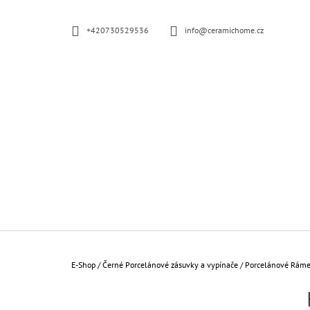
K
Prejsť
na
O
SPÄŤ
SPÄŤ
+420730529536
info@ceramichome.cz
obsah
Š
DO
DO
OBCHODU
OBCHODU
Í
K
Domov
E-Shop
/
Černé Porcelánové zásuvky a vypínače
/
Porcelánové Rám
B
O
PORCELÁNOVÁ ZÁSUVKA KOMPLETNÍ