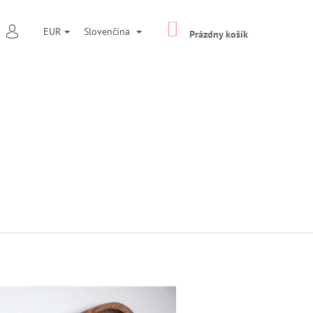
NÁKUPNÝ
ĽADAŤ
EUR
Slovenčina
KOŠÍK
Prázdny košík
PRIHLÁSENIE
Nasledujúce
PÍNAČ TYP 7