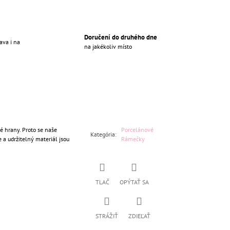
Doručení do druhého dne
ava i na
na jakékoliv místo
é hrany. Proto se naše
Porcelánové
Kategória
:
e a udržitelný materiál jsou
Rámečky
TLAČ
OPÝTAŤ SA
STRÁŽIŤ
ZDIEĽAŤ