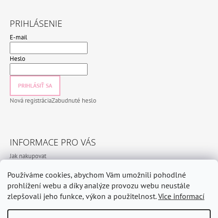
PRIHLÁSENIE
E-mail
Heslo
PRIHLÁSIŤ SA
Nová registrácia
Zabudnuté heslo
INFORMACE PRO VÁS
Jak nakupovat
Obchodní podmínky
Používáme cookies, abychom Vám umožnili pohodlné
Podmínky ochrany osobních údajů
prohlížení webu a díky analýze provozu webu neustále
zlepšovali jeho funkce, výkon a použitelnost.
Více informací