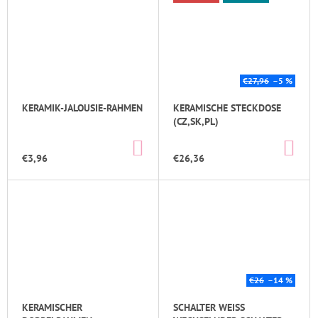
€27,96
–5 %
KERAMIK-JALOUSIE-RAHMEN
KERAMISCHE STECKDOSE
(CZ,SK,PL)
IN
IN
DEN
DE
€3,96
€26,36
WARENKORB
WA
€26
–14 %
KERAMISCHER
SCHALTER WEISS W