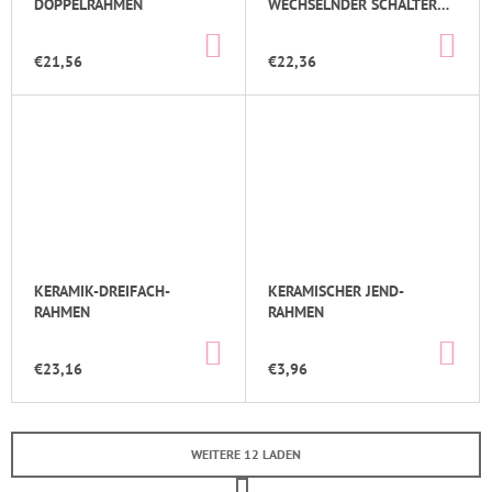
DOPPELRAHMEN
ECHSELNDER SCHALTER F
ÜR RAHMENLOSE MONTAGE
IN
IN
DEN
DE
€21,56
€22,36
WARENKORB
WA
KERAMIK-DREIFACH-
KERAMISCHER JEND-
RAHMEN
RAHMEN
IN
IN
DEN
DE
€23,16
€3,96
WARENKORB
WA
WEITERE 12 LADEN
P