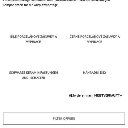
Komponenten für die Aufputzmontage.
SUCHEN
BÍLÉ PORCELÁNOVÉ ZÁSUVKY A
ČERNÉ PORCELÁNOVÉ ZÁSUVKY A
VYPÍNAČE
VYPÍNAČE
W
I
R
E
M
P
SCHWARZE KERAMIK-FASSUNGEN
NÁHRADNÍ DÍLY
F
UND -SCHALTER
E
H
P
L
Sortieren nach:
MEISTVERKAUFT
E
R
N
O
D
KERAMISCHE
FILTER ÖFFNEN
U
STECKDOSE
FÜR