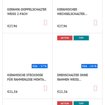
KERAMIK-DOPPELSCHALTER
KERAMISCHER
WEISS 2-FACH
WECHSELSCHALTER
VOLLSTÄNDIG
IN
IN
DEN
DE
€27,96
€27,96
WARENKORB
WA
AKTION
TIPP
€26
–17 %
€26
–14 %
KERAMISCHE STECKDOSE
DREHSCHALTER OHNE
FÜR RAHMENLOSE MONTAGE
RAHMEN WEISS W
(CZ,PL,SK)
ECHSELNDER.
IN
IN
DEN
DE
€21,56
€22,36
WARENKORB
WA
AKTION
TIPP