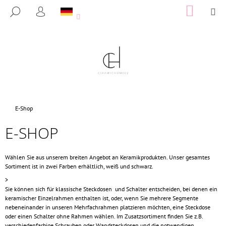
W
Zum
WAREN
M
SUCHEN
Inhalt
A
LOGIN
ZURÜCK
ZURÜCK
springen
R
ZUM
ZUM
E
W
N
A
K
S
O
S
R
U
B
Startseite
E-Shop
C
E-SHOP
H
E
N
Wählen Sie aus unserem breiten Angebot an Keramikprodukten. Unser gesamtes
Sortiment ist in zwei Farben erhältlich, weiß und schwarz.
S
>
I
Sie können sich für klassische Steckdosen und Schalter entscheiden, bei denen ein
E
keramischer Einzelrahmen enthalten ist, oder, wenn Sie mehrere Segmente
nebeneinander in unseren Mehrfachrahmen platzieren möchten, eine Steckdose
?
oder einen Schalter ohne Rahmen wählen. Im Zusatzsortiment finden Sie z.B.
verschiedenfarbige Schrauben oder Wandsteckdosen und die notwendigen