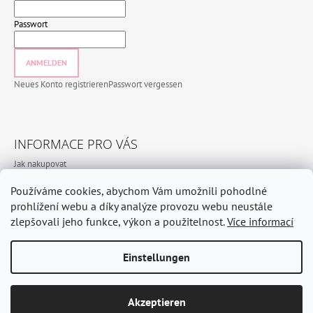
Passwort
ANMELDEN
Neues Konto registrieren
Passwort vergessen
INFORMACE PRO VÁS
Jak nakupovat
Bedingungen und Konditionen
Používáme cookies, abychom Vám umožnili pohodlné
Datenschutzbestimmungen
prohlížení webu a díky analýze provozu webu neustále
zlepšovali jeho funkce, výkon a použitelnost.
Více informací
Einstellungen
© 2026 CeramicHomeDE. Alle Rechte vorbehalten.
Erstellt von Shoptet
Vom Vertrag zurücktreten
Akzeptieren