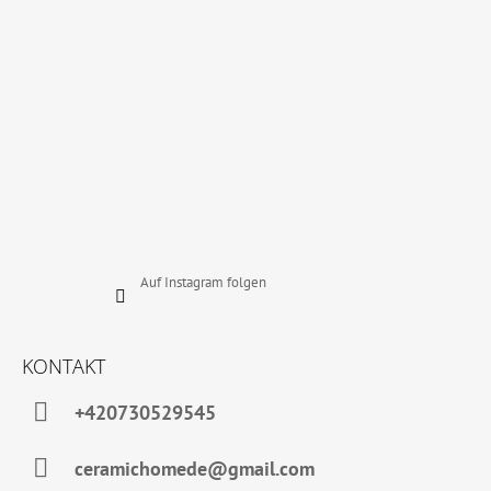
I
L
E
Auf Instagram folgen
KONTAKT
+420730529545
ceramichomede@gmail.com