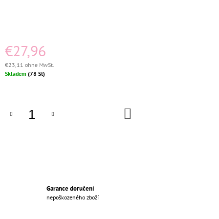
€26,36
Ursprünglich:
€27,96
€27,96
€23,11 ohne MwSt.
Verkaufspreis:
Skladem
(78 St)
IN
DEN
WARENKORB
Garance doručení
nepoškozeného zboží