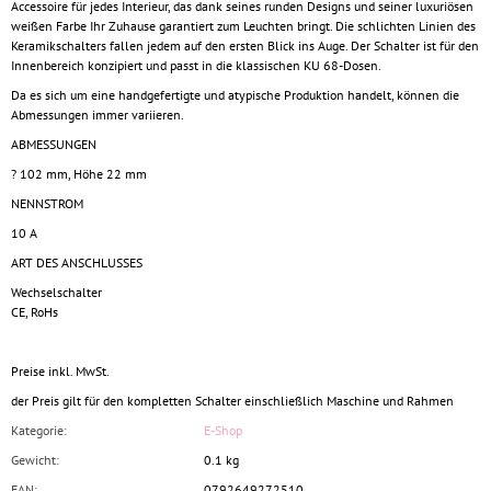
Accessoire für jedes Interieur, das dank seines runden Designs und seiner luxuriösen
weißen Farbe Ihr Zuhause garantiert zum Leuchten bringt. Die schlichten Linien des
Keramikschalters fallen jedem auf den ersten Blick ins Auge. Der Schalter ist für den
Innenbereich konzipiert und passt in die klassischen KU 68-Dosen.
Da es sich um eine handgefertigte und atypische Produktion handelt, können die
Abmessungen immer variieren.
ABMESSUNGEN
? 102 mm, Höhe 22 mm
NENNSTROM
10 A
ART DES ANSCHLUSSES
Wechselschalter
CE, RoHs
Preise inkl. MwSt.
der Preis gilt für den kompletten Schalter einschließlich Maschine und Rahmen
Kategorie
:
E-Shop
Gewicht
:
0.1 kg
EAN
:
0792649272510