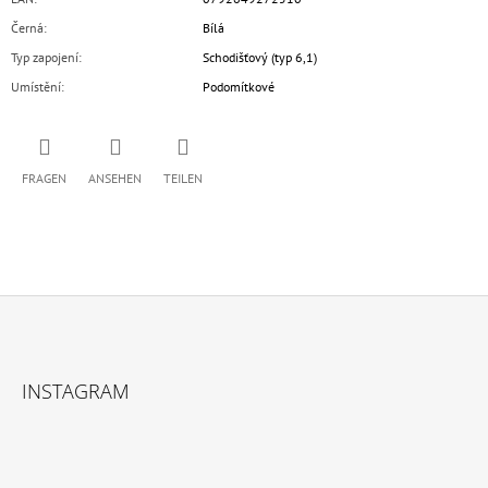
Černá
:
Bílá
Typ zapojení
:
Schodišťový (typ 6,1)
Umístění
:
Podomítkové
FRAGEN
ANSEHEN
TEILEN
F
U
INSTAGRAM
SS
Z
E