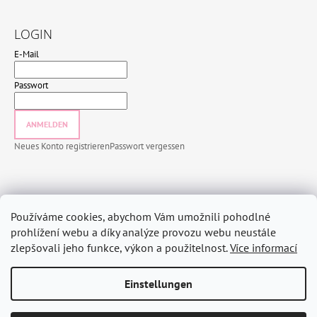
LOGIN
E-Mail
Passwort
ANMELDEN
Neues Konto registrieren
Passwort vergessen
INFORMACE PRO VÁS
Používáme cookies, abychom Vám umožnili pohodlné
Jak nakupovat
prohlížení webu a díky analýze provozu webu neustále
Bedingungen und Konditionen
zlepšovali jeho funkce, výkon a použitelnost.
Více informací
Datenschutzbestimmungen
Einstellungen