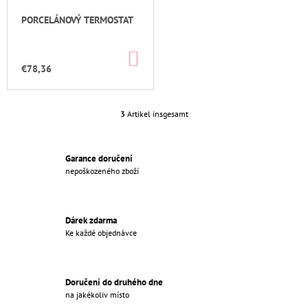
€27,96
PORCELÁNOVÝ TERMOSTAT
Ursprünglich:
€30
IN
DEN
€78,36
WARENKORB
3
Artikel insgesamt
S
T
E
U
Garance doručení
E
nepoškozeného zboží
R
E
L
Dárek zdarma
E
Ke každé objednávce
M
E
N
T
Doručení do druhého dne
E
na jakékoliv místo
D