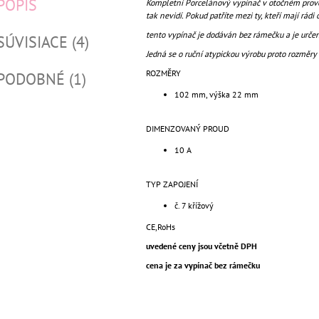
POPIS
Kompletní Porcelánový vypínač v otočném proved
tak nevidí. Pokud patříte mezi ty, kteří mají rádi 
tento vypínač je dodáván bez rámečku a je určen
SÚVISIACE (4)
Jedná se o ruční atypickou výrobu proto rozměry 
ROZMĚRY
PODOBNÉ (1)
102 mm, výška 22 mm
DIMENZOVANÝ PROUD
10 A
TYP ZAPOJENÍ
č. 7 křížový
CE,RoHs
uvedené ceny jsou včetně DPH
cena je za vypínač bez rámečku