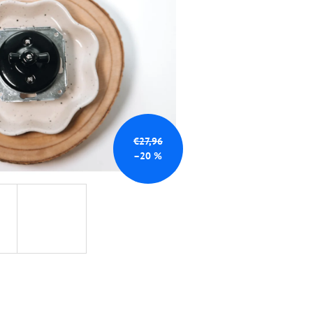
NÁ
€27,96
–20 %