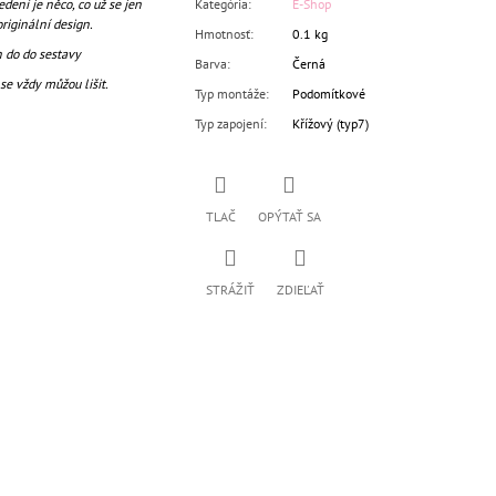
ení je něco, co už se jen
Kategória
:
E-Shop
originální design.
Hmotnosť
:
0.1 kg
 do do sestavy
Barva
:
Černá
se vždy můžou lišit.
Typ montáže
:
Podomítkové
Typ zapojení
:
Křížový (typ7)
TLAČ
OPÝTAŤ SA
STRÁŽIŤ
ZDIEĽAŤ