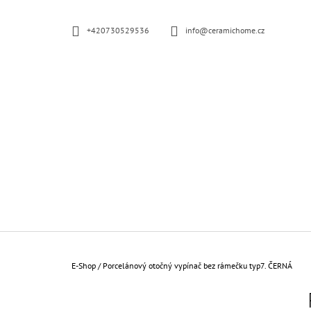
K
Prejsť
na
O
SPÄŤ
SPÄŤ
+420730529536
info@ceramichome.cz
obsah
Š
DO
DO
OBCHODU
OBCHODU
Í
K
Domov
E-Shop
/
Porcelánový otočný vypínač bez rámečku typ7. ČERNÁ
B
O
PORCELÁNOVÁ ZÁSUVKA KOMPLETNÍ