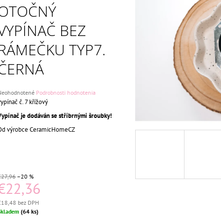
KOMPLETNÍ ČERNÁ
KOMPLETNÍ ČER
OTOČNÝ
€27,96
€27,96
Pôvodne:
€30
Pôvodne:
€30
VYPÍNAČ BEZ
RÁMEČKU TYP7.
ČERNÁ
riemerné
Neohodnotené
Podrobnosti hodnotenia
odnotenie
vypínač č. 7 křížový
roduktu
Vypínač je dodáván se stříbrnými šroubky!
e
,0
Od výrobce CeramicHomeCZ
5
viezdičiek.
€27,96
–20 %
€22,36
€18,48 bez DPH
ednotková
Skladem
(64 ks)
ena: