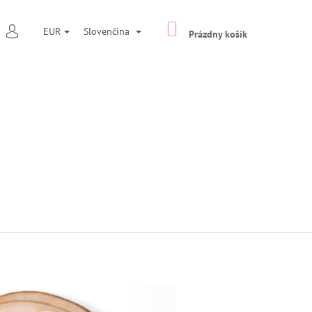
NÁKUPNÝ
ĽADAŤ
EUR
Slovenčina
KOŠÍK
Prázdny košík
PRIHLÁSENIE
Nasledujúce
PÍNAČ TYP 7