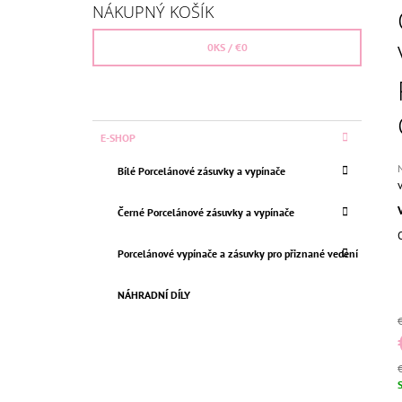
Č
ČERNÁ
NÁKUPNÝ KOŠÍK
N
€26,36
Pôvodne:
€30
Ý
0
KS /
€0
P
A
N
K
Preskočiť
E-SHOP
E
A
kategórie
T
L
P
Bílé Porcelánové zásuvky a vypínače
E
h
G
p
Ó
Černé Porcelánové zásuvky a vypínače
j
R
0
I
z
Porcelánové vypínače a zásuvky pro přiznané vedení
E
h
NÁHRADNÍ DÍLY
J
c