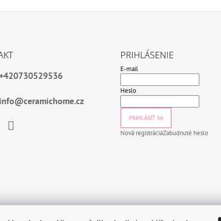
AKT
PRIHLÁSENIE
E-mail
+420730529536
Heslo
info@ceramichome.cz
PRIHLÁSIŤ SA
Nová registrácia
Zabudnuté heslo
book
Instagram