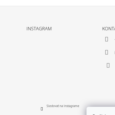
Z
Á
INSTAGRAM
KONT
P
Ä
T
I
E
Face
Sledovať na Instagrame