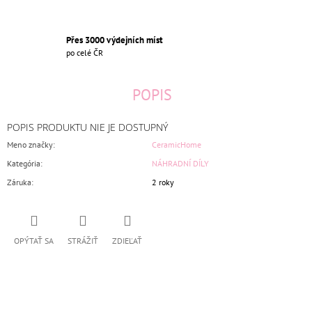
Přes 3000 výdejních míst
po celé ČR
POPIS
POPIS PRODUKTU NIE JE DOSTUPNÝ
Meno značky
:
CeramicHome
Kategória
:
NÁHRADNÍ DÍLY
Záruka
:
2 roky
OPÝTAŤ SA
STRÁŽIŤ
ZDIEĽAŤ