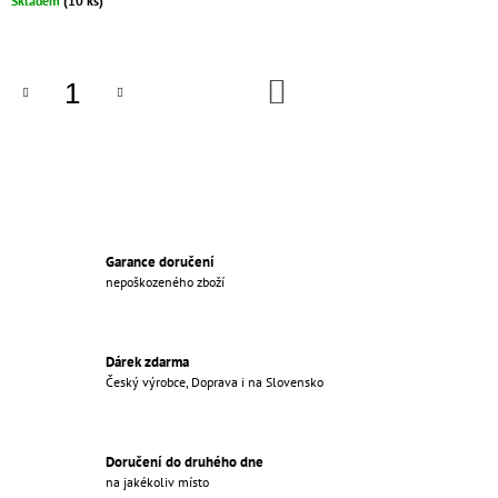
Skladem
(10 ks)
M
cena:
E
DO
PORCELÁNOVÝ
KOŠÍKA
VYPÍNAČ
TYP
7
KOMPLETNÍ
ČERNÁ
€27,96
Pôvodne:
€30
Garance doručení
nepoškozeného zboží
Dárek zdarma
Český výrobce, Doprava i na Slovensko
Doručení do druhého dne
na jakékoliv místo