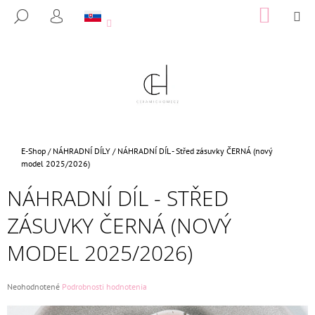
K
Prejsť
NÁKUP
M
HĽADAŤ
na
KOŠÍK
O
PRIHLÁSENIE
SPÄŤ
SPÄŤ
obsah
Š
Í
Č
K
O
P
O
T
Domov
E-Shop
/
NÁHRADNÍ DÍLY
/
NÁHRADNÍ DÍL - Střed zásuvky ČERNÁ (nový
R
model 2025/2026)
E
NÁHRADNÍ DÍL - STŘED
B
ZÁSUVKY ČERNÁ (NOVÝ
U
J
MODEL 2025/2026)
E
T
Priemerné
Neohodnotené
Podrobnosti hodnotenia
E
hodnotenie
N
produktu