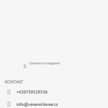
I
E
Sledovať na Instagrame
KONTAKT
+420730529536
info@ceramichome.cz