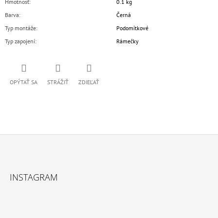
Hmotnosť
:
0.1 kg
Barva
:
Černá
Typ montáže
:
Podomítkové
Typ zapojení
:
Rámečky
OPÝTAŤ SA
STRÁŽIŤ
ZDIEĽAŤ
Z
Á
INSTAGRAM
P
Ä
T