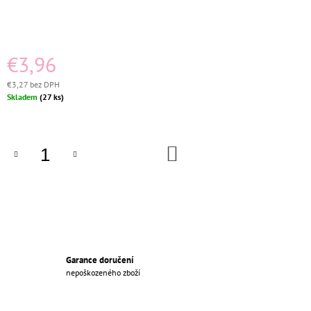
M
E
PORCELÁNOVÁ
€3,96
ZÁSUVKA
KOMPLETNÍ
€3,27 bez DPH
BÍLÁ
Jednotková
Skladem
(27 ks)
€26,36
cena:
Pôvodne:
€27,96
DO
KOŠÍKA
Garance doručení
nepoškozeného zboží