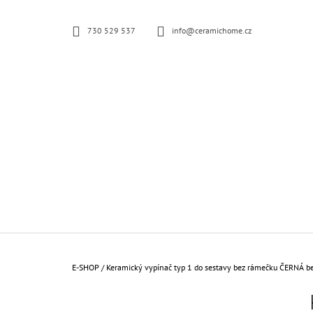
K
Přejít
na
O
ZPĚT
ZPĚT
730 529 537
info@ceramichome.cz
obsah
Š
DO
DO
OBCHODU
OBCHODU
Í
K
Domů
E-SHOP
/
Keramický vypínač typ 1 do sestavy bez rámečku ČERNÁ b
P
O
KERAMICKÁ ZÁSUVKA KOMPLETNÍ ČERNÁ