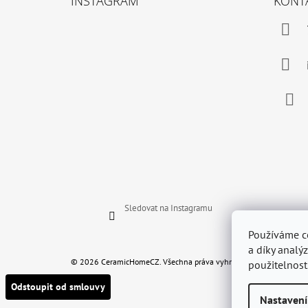
INSTAGRAM
KONT
P
A
T
Í
Face
Sledovat na Instagramu
Používáme c
a díky analý
© 2026 CeramicHomeCZ. Všechna práva vyhrazena.
použitelnost
Odstoupit od smlouvy
Nastavení