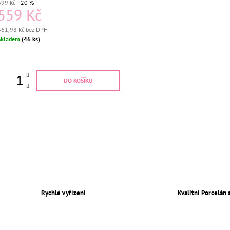
699 Kč
–20 %
559 Kč
461,98 Kč bez DPH
Měrná
Skladem
(46 ks)
ena:
DO KOŠÍKU
Rychlé vyřízení
Kvalitní Porcelán 