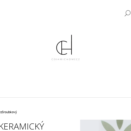
CO POTŘEBUJETE NAJÍT?
HLEDAT
DOPORUČUJEME
ezšroubkový
KERAMICKÝ
KERAMICKÝ VYPÍNAČ TYP 6 KOMPLETNÍ
KERAMICKÝ VYPÍ