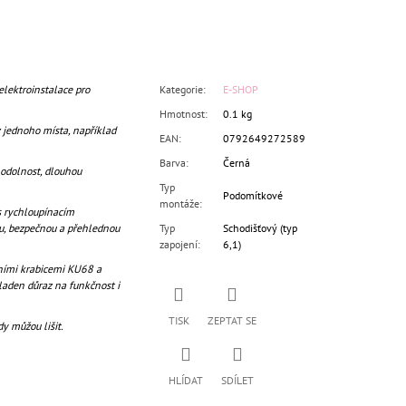
lektroinstalace pro
Kategorie
:
E-SHOP
Hmotnost
:
0.1 kg
z jednoho místa, například
EAN
:
0792649272589
Barva
:
Černá
 odolnost, dlouhou
Typ
Podomítkové
montáže
:
s rychloupínacím
, bezpečnou a přehlednou
Typ
Schodišťový (typ
zapojení
:
6,1)
čními krabicemi KU68 a
kladen důraz na funkčnost i
TISK
ZEPTAT SE
dy můžou lišit.
HLÍDAT
SDÍLET