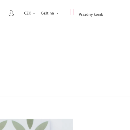
NÁKUPNÍ
HLEDAT
CZK
Čeština
KOŠÍK
Prázdný košík
PŘIHLÁŠENÍ
Následující
NAČ TYP 7 ŠIROKÁ