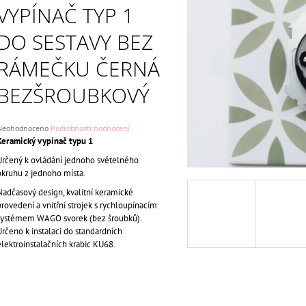
ČERNÁ BEZŠROUBKOVÝ
KLAPKA KOMPLE
VYPÍNAČ TYP 1
699 Kč
699 Kč
Původně:
750 Kč
Původně:
750 Kč
DO SESTAVY BEZ
RÁMEČKU ČERNÁ
BEZŠROUBKOVÝ
Průměrné
Neohodnoceno
Podrobnosti hodnocení
odnocení
Keramický vypínač typu 1
roduktu
Určený k ovládání jednoho světelného
e
okruhu z jednoho místa.
,0
Nadčasový design, kvalitní keramické
5
provedení a vnitřní strojek s rychloupínacím
vězdiček.
systémem WAGO svorek (bez šroubků).
Určeno k instalaci do standardních
elektroinstalačních krabic KU68.