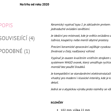
Na trhu od roku 2020
POPIS
Keramický vypínač typu 1 je základním prvkem e
jednoduché ovládání osvětlení.
Je ideální pro místnosti, kde je světlo ovládáno 
SOUVISEJÍCÍ (4)
ložnice, koupelny nebo menší obytné prostory.
Precizní keramické zpracování zajišťuje vysokou
PODOBNÉ (1)
životnost a čistý, nadčasový vzhled.
Vypínač je osazen kvalitním vnitřním strojkem 
systémem WAGO svorek, který umožňuje rychlou
montáž bez použití šroubků.
Je kompatibilní se standardními elektroinstala
vhodný pro moderní i klasické interiéry, kde je 
detail.
Jedná se o atypickou výrobu proto rozměry se vž
ROZMĚRY
102 mm, výška 22 mm