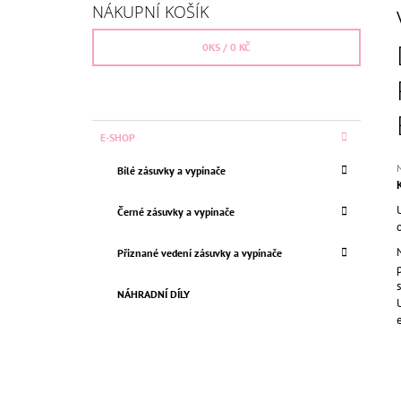
S
BEZŠROUBKOVÁ
NÁKUPNÍ KOŠÍK
T
659 Kč
Původně:
750 Kč
R
0
KS /
0 KČ
A
N
N
K
Přeskočit
E-SHOP
Í
A
kategorie
T
P
Bílé zásuvky a vypínače
E
h
A
G
p
N
O
Černé zásuvky a vypínače
j
R
E
0
I
z
Přiznané vedení zásuvky a vypínače
L
E
h
NÁHRADNÍ DÍLY