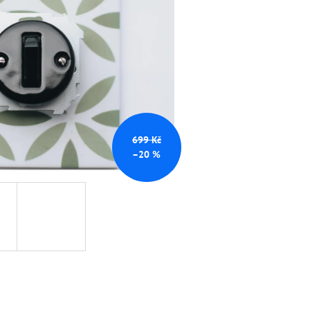
TNÍ ČERNÁ
699 Kč
–20 %