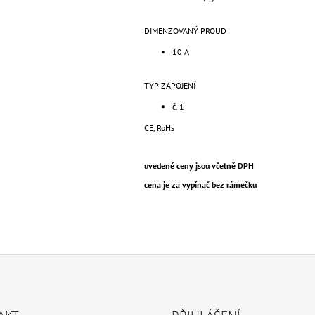
DIMENZOVANÝ PROUD
10 A
TYP ZAPOJENÍ
č. 1
CE, RoHs
uvedené ceny jsou včetně DPH
cena je za vypínač bez rámečku