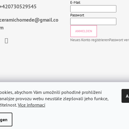
E-Mail
+420730529545
Passwort
ceramichomede@gmail.co
m
ANMELDEN
Neues Konto registrieren
Passwort ve
book
Instagram
ookies, abychom Vám umožnili pohodlné prohlížení
A
analýze provozu webu neustále zlepšovali jeho funkce,
itelnost.
Více informací
ngen