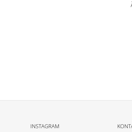
F
U
INSTAGRAM
KONT
SS