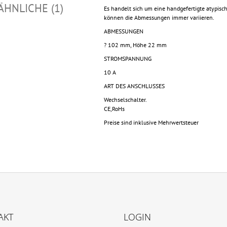
ÄHNLICHE (1)
Es handelt sich um eine handgefertigte atypisc
können die Abmessungen immer variieren.
ABMESSUNGEN
? 102 mm, Höhe 22 mm
STROMSPANNUNG
10 A
ART DES ANSCHLUSSES
Wechselschalter.
CE,RoHs
Preise sind inklusive Mehrwertsteuer
AKT
LOGIN