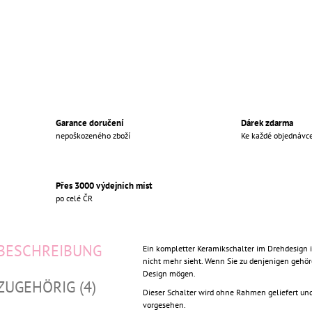
Garance doručení
Dárek zdarma
nepoškozeného zboží
Ke každé objednávc
Přes 3000 výdejních míst
po celé ČR
BESCHREIBUNG
Ein kompletter Keramikschalter im Drehdesign i
nicht mehr sieht. Wenn Sie zu denjenigen gehöre
Design mögen.
ZUGEHÖRIG (4)
Dieser Schalter wird ohne Rahmen geliefert und
vorgesehen.