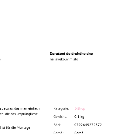
Doručení do druhého dne
e
na jakékoliv místo
st etwas, das man einfach
Kategorie
:
E-Shop
n, die das ursprüngliche
Gewicht
:
0.1 kg
EAN
:
0792649272572
 ist für die Montage
Černá
:
Černá