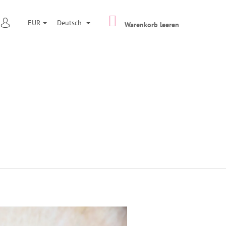
WARENKORB
CHEN
EUR
Deutsch
Warenkorb leeren
LOGIN
Folgende
ER WECHSELSCHALTER