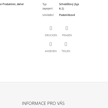
he Produktion, daher
Typ
Schodišťový (typ
zapojení
:
6,1)
Umístění
:
Podomítkové
DRUCKEN
FRAGEN
ANSEHEN
TEILEN
INFORMACE PRO VÁS