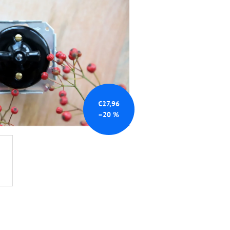
0
€27,96
–20 %