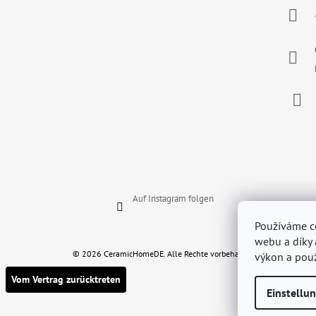
Z
E
I
L
E
Face
Auf Instagram folgen
Používáme c
webu a díky 
© 2026 CeramicHomeDE. Alle Rechte vorbehalten.
výkon a použ
Vom Vertrag zurücktreten
Einstellu