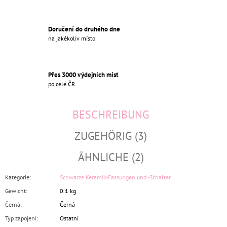
Doručení do druhého dne
na jakékoliv místo
Přes 3000 výdejních míst
po celé ČR
BESCHREIBUNG
ZUGEHÖRIG (3)
ÄHNLICHE (2)
Kategorie
:
Schwarze Keramik-Fassungen und -Schalter
Gewicht
:
0.1 kg
Černá
:
Černá
Typ zapojení
:
Ostatní