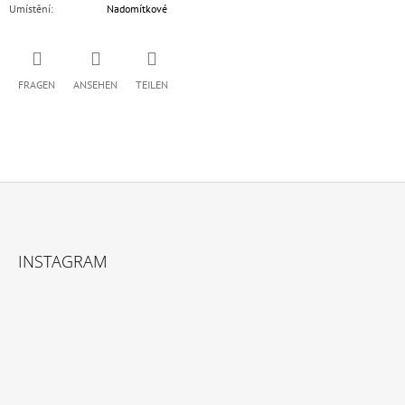
Umístění
:
Nadomítkové
FRAGEN
ANSEHEN
TEILEN
F
U
INSTAGRAM
SS
Z
E
I
L
E