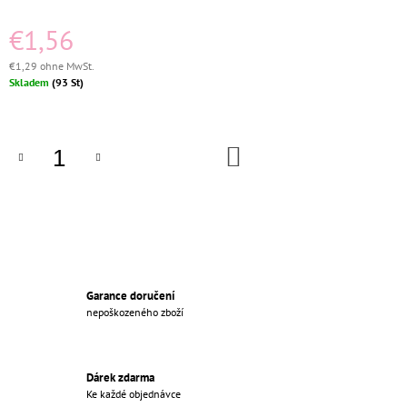
€27,96
€1,56
Ursprünglich:
€30
€1,29 ohne MwSt.
Verkaufspreis:
Skladem
(93 St)
IN
DEN
WARENKORB
Garance doručení
nepoškozeného zboží
Dárek zdarma
Ke každé objednávce