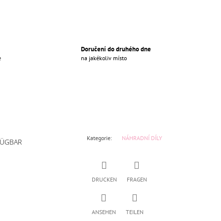
Doručení do druhého dne
e
na jakékoliv místo
Kategorie
:
NÁHRADNÍ DÍLY
FÜGBAR
DRUCKEN
FRAGEN
ANSEHEN
TEILEN