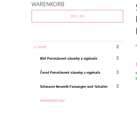
I
(CZ,PL,SK)
WARENKORB
T
€26,36
Ursprünglich:
€30
E
0
ST /
€0
N
L
E
K
Kategorien
D
E-SHOP
I
A
überspringen
d
T
S
P
Bílé Porcelánové zásuvky a vypínače
E
i
T
G
0
E
O
Černé Porcelánové zásuvky a vypínače
R
V
I
S
Schwarze Keramik-Fassungen und -Schalter
E
N
NÁHRADNÍ DÍLY