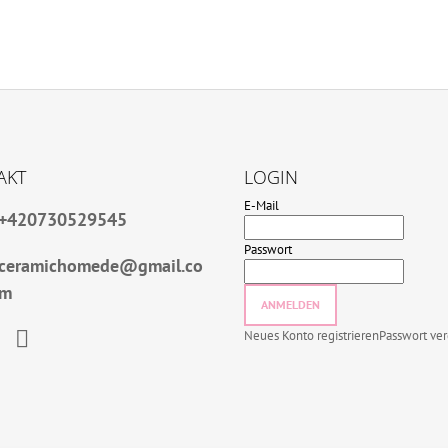
AKT
LOGIN
E-Mail
+420730529545
Passwort
ceramichomede@gmail.co
m
ANMELDEN
Neues Konto registrieren
Passwort ve
book
Instagram