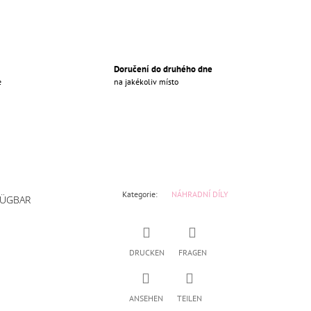
Doručení do druhého dne
e
na jakékoliv místo
Kategorie
:
NÁHRADNÍ DÍLY
FÜGBAR
DRUCKEN
FRAGEN
ANSEHEN
TEILEN