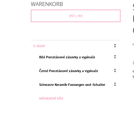
I
(CZ,PL,SK)
WARENKORB
T
€26,36
Ursprünglich:
€30
E
0
ST /
€0
N
L
E
K
Kategorien
D
E-SHOP
I
A
überspringen
d
T
S
P
Bílé Porcelánové zásuvky a vypínače
E
i
T
G
0
E
O
Černé Porcelánové zásuvky a vypínače
R
V
I
S
Schwarze Keramik-Fassungen und -Schalter
E
N
NÁHRADNÍ DÍLY