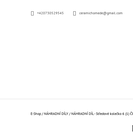
W
Zum
Inhalt
A
ZURÜCK
ZURÜCK
+420730529545
ceramichomede@gmail.com
springen
R
ZUM
ZUM
EINKAUFEN
EINKAUFEN
E
N
K
O
R
B
Startseite
E-Shop
/
NÁHRADNÍ DÍLY
/
NÁHRADNÍ DÍL - Středové kolečko 6 (1) 
S
E
KERAMISCHE STECKDOSE SCHWARZ