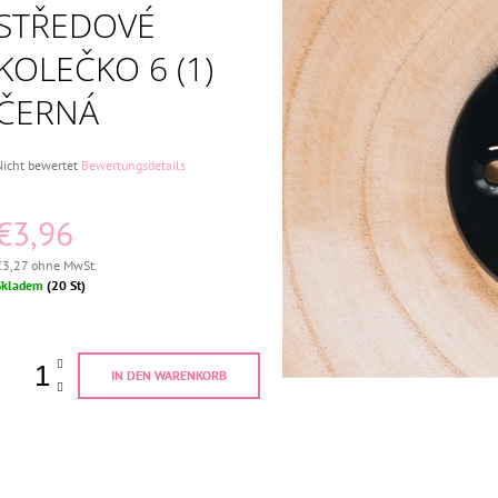
VOLLSTÄNDIG
SCHWARZ
STŘEDOVÉ
€27,96
€27,96
Ursprünglich:
€30
Ursprünglich:
€3
KOLEČKO 6 (1)
ČERNÁ
ie
Nicht bewertet
Bewertungsdetails
urchschnittliche
roduktbewertung
€3,96
st
,0
von
€3,27 ohne MwSt.
5
erkaufspreis:
Skladem
(20 St)
ternen.
IN DEN WARENKORB