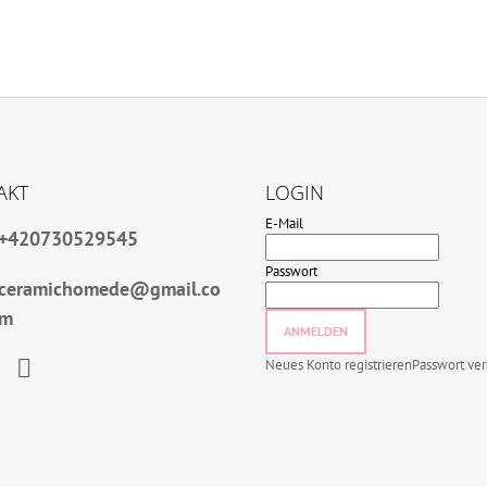
AKT
LOGIN
E-Mail
+420730529545
Passwort
ceramichomede@gmail.co
m
ANMELDEN
Neues Konto registrieren
Passwort ve
book
Instagram