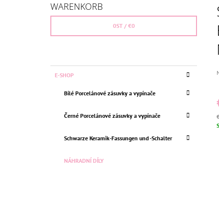
I
(CZ,PL,SK)
WARENKORB
T
€26,36
Ursprünglich:
€30
E
0
ST /
€0
N
L
E
K
Kategorien
D
E-SHOP
I
A
überspringen
d
T
S
P
Bílé Porcelánové zásuvky a vypínače
E
i
T
G
0
E
O
Černé Porcelánové zásuvky a vypínače
R
V
I
S
Schwarze Keramik-Fassungen und -Schalter
E
N
NÁHRADNÍ DÍLY