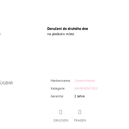
Doručení do druhého dne
e
na jakékoliv místo
Markenname
:
CeramicHome
FÜGBAR
Kategorie
:
NÁHRADNÍ DÍLY
Garantie
:
2 Jahre
DRUCKEN
FRAGEN