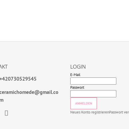
AKT
LOGIN
E-Mail
+420730529545
Passwort
ceramichomede@gmail.co
m
ANMELDEN
Neues Konto registrieren
Passwort ve
book
Instagram