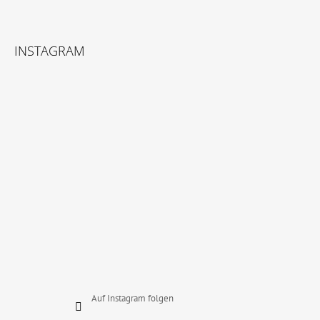
F
U
INSTAGRAM
SS
Z
E
I
L
E
Auf Instagram folgen