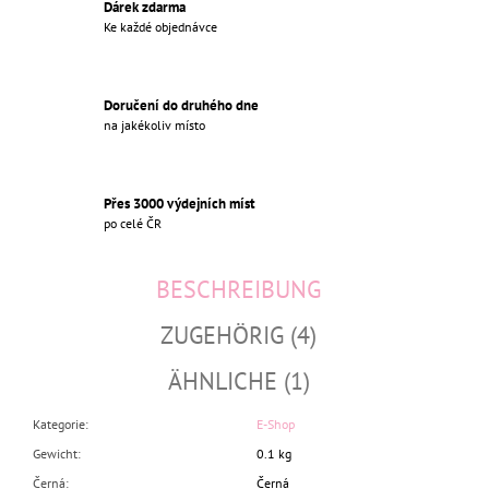
Dárek zdarma
Ke každé objednávce
Doručení do druhého dne
na jakékoliv místo
Přes 3000 výdejních míst
po celé ČR
BESCHREIBUNG
ZUGEHÖRIG (4)
ÄHNLICHE (1)
Kategorie
:
E-Shop
Gewicht
:
0.1 kg
Černá
:
Černá