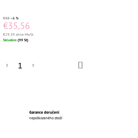
€35,56
€38
–6 %
€35,56
€29,39 ohne MwSt.
Verkaufspreis:
Skladem
(99 St)
IN
DEN
WARENKORB
Garance doručení
nepoškozeného zboží