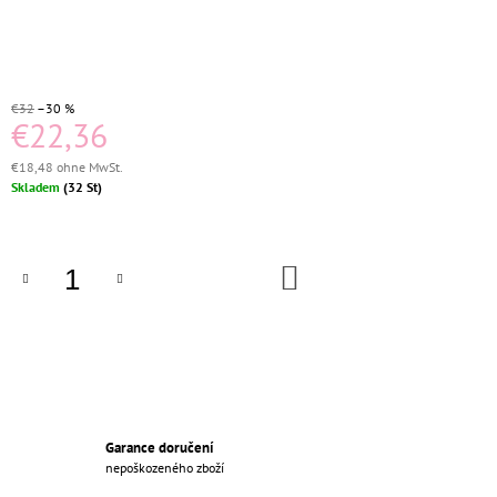
€89,16
€32
–30 %
€22,36
€18,48 ohne MwSt.
Verkaufspreis:
Skladem
(32 St)
IN
DEN
WARENKORB
Garance doručení
nepoškozeného zboží