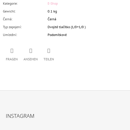
Kategorie
:
E-Shop
Gewicht
:
0.1 kg
Černá
:
Černá
Typ zapojení
:
Dvojité tlačítko (1/0+1/0 )
Umístění
:
Podomítkové
FRAGEN
ANSEHEN
TEILEN
F
U
INSTAGRAM
SS
Z