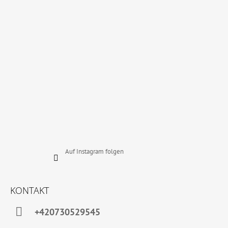
E
I
L
E
Auf Instagram folgen
KONTAKT
+420730529545