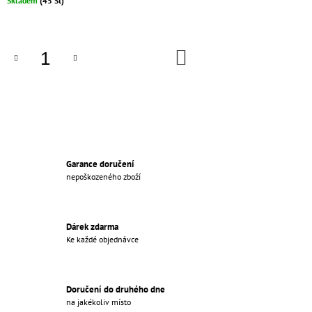
Skladem
(45 St)
€35,56
IN
DEN
WARENKORB
Garance doručení
nepoškozeného zboží
Dárek zdarma
Ke každé objednávce
Doručení do druhého dne
na jakékoliv místo