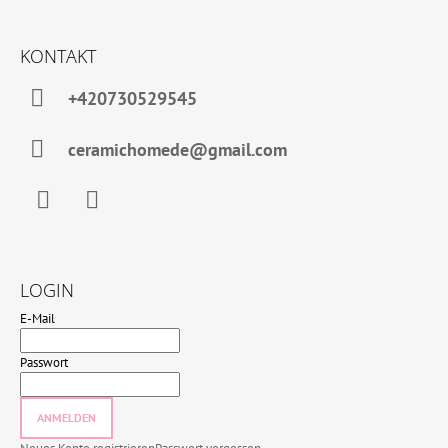
KONTAKT
+420730529545
ceramichomede@gmail.com
Facebook
Instagram
LOGIN
E-Mail
Passwort
ANMELDEN