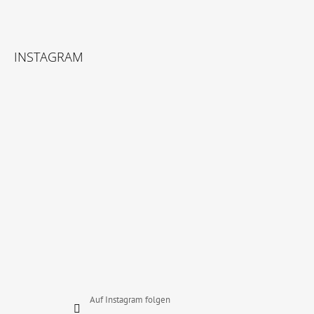
F
U
INSTAGRAM
SS
Z
E
I
L
E
Auf Instagram folgen